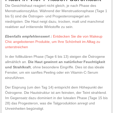
Die Gesichtshaut reagiert nicht gleich, je nach Phase des
Menstruationszyklus. Während der Menstruationsphase (Tage 1
bis 5) sind die Östrogen- und Progesteronspiegel am
niedrigsten. Die Haut neigt dazu, trocken, matt und manchmal
reaktiver auf irritierende Wirkstoffe zu sein.
Ebenfalls empfehlenswert :
Entdecken Sie die von Makeup
Chic angebotenen Produkte, um Ihre Schönheit im Alltag zu
unterstreichen
In der follikulären Phase (Tage 6 bis 13) steigen die Östrogene
allmählich an.
Die Haut gewinnt an natürlicher Feuchtigkeit
und Strahlkraft
, ohne besondere Eingriffe. Dies ist das ideale
Fenster, um ein sanftes Peeling oder ein Vitamin-C-Serum
einzuführen.
Der Eisprung (um den Tag 14) entspricht dem Höhepunkt der
Östrogene. Die Hautstruktur ist am feinsten, der Teint strahlend.
Im Gegensatz dazu dominiert in der lutealen Phase (Tage 15 bis
28) das Progesteron, was die Talgproduktion anregt und
Unreinheiten begünstigt.