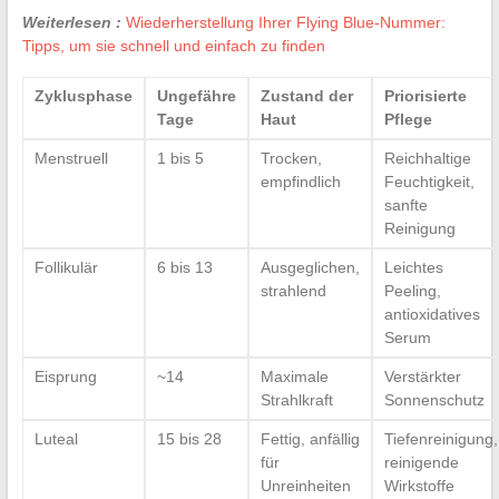
Weiterlesen :
Wiederherstellung Ihrer Flying Blue-Nummer:
Tipps, um sie schnell und einfach zu finden
Zyklusphase
Ungefähre
Zustand der
Priorisierte
Tage
Haut
Pflege
Menstruell
1 bis 5
Trocken,
Reichhaltige
empfindlich
Feuchtigkeit,
sanfte
Reinigung
Follikulär
6 bis 13
Ausgeglichen,
Leichtes
strahlend
Peeling,
antioxidatives
Serum
Eisprung
~14
Maximale
Verstärkter
Strahlkraft
Sonnenschutz
Luteal
15 bis 28
Fettig, anfällig
Tiefenreinigung,
für
reinigende
Unreinheiten
Wirkstoffe