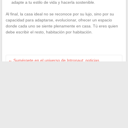
adapte a tu estilo de vida y hacerla sostenible.
Al final, la casa ideal no se reconoce por su lujo, sino por su
capacidad para adaptarse, evolucionar, ofrecer un espacio
donde cada uno se siente plenamente en casa. Tú eres quien
debe escribir el resto, habitación por habitación.
←
Sumérgete en el universo de Intronaut: noticias,
descubrimientos y tendencias de la web
Dónde encontrar aparcamiento gratuito cerca de la estación
de tren de Rennes: consejos y buenas ofertas
→
Buscar