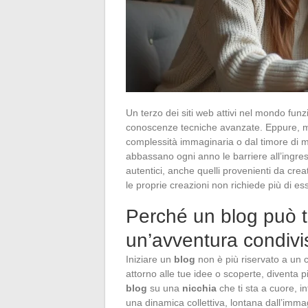
Un terzo dei siti web attivi nel mondo fun
conoscenze tecniche avanzate. Eppure, molt
complessità immaginaria o dal timore di ma
abbassano ogni anno le barriere all’ingres
autentici, anche quelli provenienti da creato
le proprie creazioni non richiede più di esse
Perché un blog può t
un’avventura condivi
Iniziare un
blog
non è più riservato a un c
attorno alle tue idee o scoperte, diventa 
blog
su una
nicchia
che ti sta a cuore, i
una dinamica collettiva, lontana dall’imma