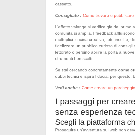
cassetto.
Consigliato :
Come trovare e pubblicare f
L’effetto valanga si verifica già dal prim
comunità si amplia. I feedback affluiscono, 
molteplici: cucina creativa, foto insolite, d
fidelizzare un pubblico curioso di consigli
lettorato o persino aprire la porta a nuov
strumenti ben scelti.
Se stai cercando concretamente
come cr
dubbi tecnici e ispira fiducia: per questo,
Vedi anche :
Come creare un parcheggio p
I passaggi per creare
senza esperienza te
Scegli la piattaforma che
Proseguire un’avventura sul web non deve i