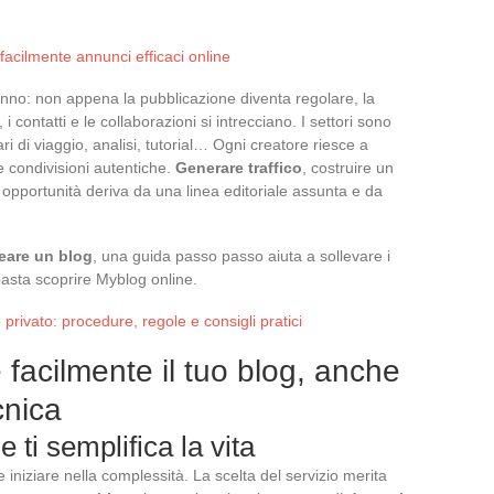
acilmente annunci efficaci online
o anno: non appena la pubblicazione diventa regolare, la
i contatti e le collaborazioni si intrecciano. I settori sono
iari di viaggio, analisi, tutorial… Ogni creatore riesce a
 e condivisioni autentiche.
Generare traffico
, costruire un
e opportunità deriva da una linea editoriale assunta e da
eare un blog
, una guida passo passo aiuta a sollevare i
 basta scoprire Myblog online.
rivato: procedure, regole e consigli pratici
 facilmente il tuo blog, anche
cnica
 ti semplifica la vita
niziare nella complessità. La scelta del servizio merita