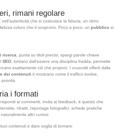
eri, rimani regolare
ell’autenticità che si costruisce la fiducia; un ritmo
idelizza coloro che ti scoprono. Poco a poco, un
pubblico
si
i ricerca
, punta su titoli precisi, spargi parole chiave
Il
SEO
, lontano dall’essere una disciplina fredda, permette
cano esattamente ciò che proponi. I cruscotti offerti dalla
e dei contenuti
ti mostrano come il traffico evolve,
priorità.
ria i formati
rispondi ai commenti, invita ai feedback, è questo che
erviste, ritratti, reportage fotografici, schede pratiche.
a naturalmente altri curiosi.
tuoi contenuti e dare voglia di tornare: