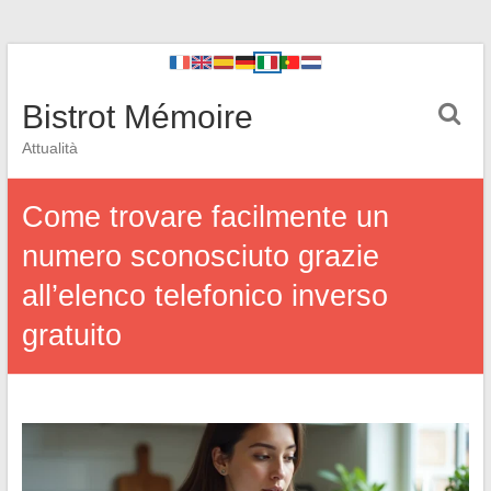
Bistrot Mémoire
Attualità
Come trovare facilmente un
numero sconosciuto grazie
all’elenco telefonico inverso
gratuito