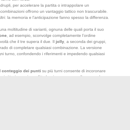
uadrupli, per accelerare la partita o intrappolare un
 combinazioni offrono un vantaggio tattico non trascurabile.
ltri: la memoria e l’anticipazione fanno spesso la differenza.
una moltitudine di varianti, ognuna delle quali porta il suo
ione
, ad esempio, sconvolge completamente l’ordine
voilà che il tre supera il due. Il
jolly
, a seconda dei gruppi,
grado di completare qualsiasi combinazione. La versione
ogni turno, confondendo i riferimenti e impedendo qualsiasi
l
conteggio dei punti
su più turni consente di incoronare
ni vittoria, ogni sconfitta lascia un segno nella corsa al
ssere accessorie, trasformano la dinamica del gioco:
orità, a volte sacrificare un turno per rimbalzare meglio
la pazienza, l’audacia e soprattutto l’esperienza. Ad ogni
lpi di scena, sorprese e prese di potere inaspettate.
un nuovo turno di tavolo, e tutto può ricominciare, in
uo carico di sorprese e ribaltamenti.