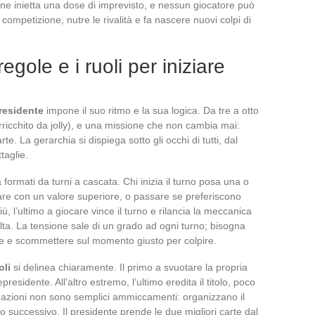
ione inietta una dose di imprevisto, e nessun giocatore può
a competizione, nutre le rivalità e fa nascere nuovi colpi di
gole e i ruoli per iniziare
presidente
impone il suo ritmo e la sua logica. Da tre a otto
rricchito da jolly), e una missione che non cambia mai:
te. La gerarchia si dispiega sotto gli occhi di tutti, dal
taglie.
ta formati da turni a cascata. Chi inizia il turno posa una o
ciare con un valore superiore, o passare se preferiscono
l’ultimo a giocare vince il turno e rilancia la meccanica
lta. La tensione sale di un grado ad ogni turno; bisogna
pole e scommettere sul momento giusto per colpire.
oli
si delinea chiaramente. Il primo a svuotare la propria
epresidente. All’altro estremo, l’ultimo eredita il titolo, poco
azioni non sono semplici ammiccamenti: organizzano il
no successivo. Il presidente prende le due migliori carte dal