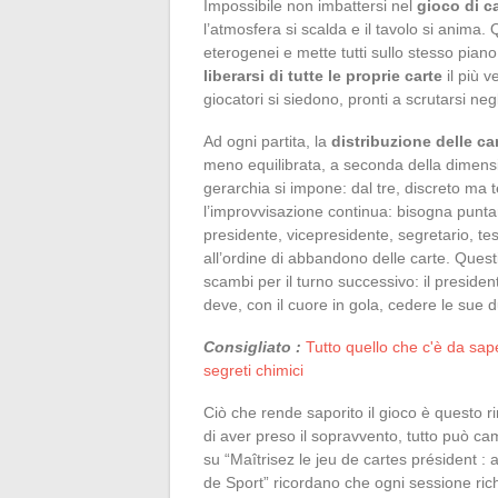
Impossibile non imbattersi nel
gioco di c
l’atmosfera si scalda e il tavolo si anima.
eterogenei e mette tutti sullo stesso piano,
liberarsi di tutte le proprie carte
il più v
giocatori si siedono, pronti a scrutarsi negl
Ad ogni partita, la
distribuzione delle ca
meno equilibrata, a seconda della dimensi
gerarchia si impone: dal tre, discreto ma 
l’improvvisazione continua: bisogna puntare
presidente, vicepresidente, segretario, te
all’ordine di abbandono delle carte. Questi 
scambi per il turno successivo: il presiden
deve, con il cuore in gola, cedere le sue d
Consigliato :
Tutto quello che c'è da sap
segreti chimici
Ciò che rende saporito il gioco è questo
di aver preso il sopravvento, tutto può ca
su “Maîtrisez le jeu de cartes président :
de Sport” ricordano che ogni sessione rich