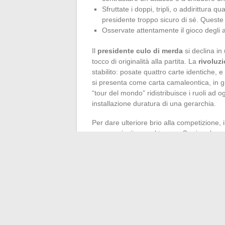
Sfruttate i doppi, tripli, o addirittura q
presidente troppo sicuro di sé. Queste
Osservate attentamente il gioco degli a
Il
presidente culo di merda
si declina in 
tocco di originalità alla partita. La
rivoluz
stabilito: posate quattro carte identiche, e 
si presenta come carta camaleontica, in 
“tour del mondo” ridistribuisce i ruoli ad 
installazione duratura di una gerarchia.
Per dare ulteriore brio alla competizione, i
un vero vincitore nel tempo. Ogni ruolo, og
punteggio. Queste varianti, lontane dall’e
bisogna adattarsi, ripensare le proprie pri
dopo. Il
presidente culo di merda
premia 
tavolo, si scrive una storia diversa, tra co
Il gioco del presidente non aspetta altro: 
un’atmosfera dove ogni turno promette il s