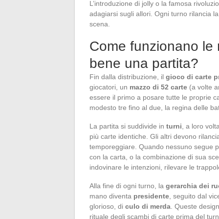
L’introduzione di jolly o la famosa rivoluz
adagiarsi sugli allori. Ogni turno rilancia l
scena.
Come funzionano le re
bene una partita?
Fin dalla distribuzione, il
gioco di carte 
giocatori, un
mazzo di 52 carte
(a volte a
essere il primo a posare tutte le proprie car
modesto tre fino al due, la regina delle bat
La partita si suddivide in
turni
, a loro vol
più carte identiche. Gli altri devono rilan
temporeggiare. Quando nessuno segue più, 
con la carta, o la combinazione di sua sce
indovinare le intenzioni, rilevare le trap
Alla fine di ogni turno, la
gerarchia dei ru
mano diventa
presidente
, seguito dal vic
glorioso, di
culo di merda
. Queste design
rituale degli scambi di carte prima del tur