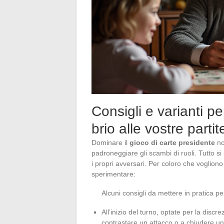
Consigli e varianti p
brio alle vostre partit
Dominare il
gioco di carte presidente
no
padroneggiare gli scambi di ruoli. Tutto si
i propri avversari. Per coloro che voglio
sperimentare:
Alcuni consigli da mettere in pratica per
All’inizio del turno, optate per la discr
contrastare un attacco o a chiudere un