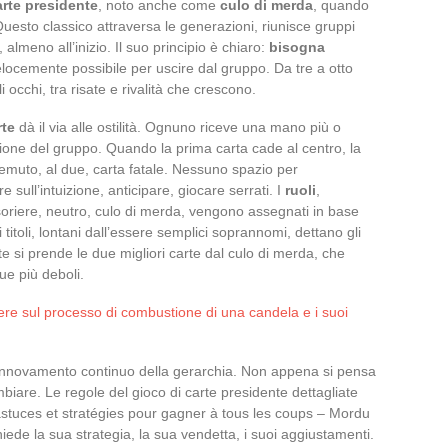
arte presidente
, noto anche come
culo di merda
, quando
 Questo classico attraversa le generazioni, riunisce gruppi
 almeno all’inizio. Il suo principio è chiaro:
bisogna
elocemente possibile per uscire dal gruppo. Da tre a otto
i occhi, tra risate e rivalità che crescono.
rte
dà il via alle ostilità. Ognuno riceve una mano più o
one del gruppo. Quando la prima carta cade al centro, la
temuto, al due, carta fatale. Nessuno spazio per
 sull’intuizione, anticipare, giocare serrati. I
ruoli
,
soriere, neutro, culo di merda, vengono assegnati in base
titoli, lontani dall’essere semplici soprannomi, dettano gli
te si prende le due migliori carte dal culo di merda, che
ue più deboli.
ere sul processo di combustione di una candela e i suoi
 rinnovamento continuo della gerarchia. Non appena si pensa
mbiare. Le regole del gioco di carte presidente dettagliate
 astuces et stratégies pour gagner à tous les coups – Mordu
iede la sua strategia, la sua vendetta, i suoi aggiustamenti.