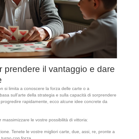
er prendere il vantaggio e dare
e
n si limita a conoscere la forza delle carte o a
 basa sull’arte della strategia e sulla capacità di sorprendere
no progredire rapidamente, ecco alcune idee concrete da
 massimizzare le vostre possibilità di vittoria:
ezione. Tenete le vostre migliori carte, due, assi, re, pronte a
 turno con forza.