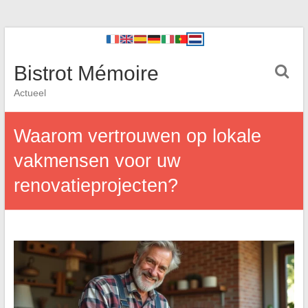
Bistrot Mémoire
Actueel
Waarom vertrouwen op lokale
vakmensen voor uw
renovatieprojecten?