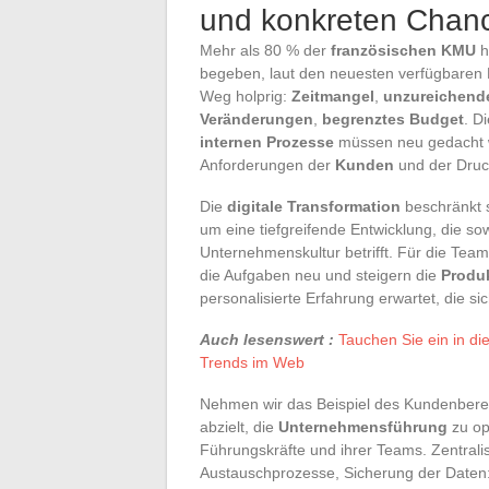
und konkreten Chan
Mehr als 80 % der
französischen KMU
h
begeben, laut den neuesten verfügbaren 
Weg holprig:
Zeitmangel
,
unzureichende
Veränderungen
,
begrenztes Budget
. D
internen Prozesse
müssen neu gedacht w
Anforderungen der
Kunden
und der Druck
Die
digitale Transformation
beschränkt s
um eine tiefgreifende Entwicklung, die so
Unternehmenskultur betrifft. Für die Team
die Aufgaben neu und steigern die
Produk
personalisierte Erfahrung erwartet, die si
Auch lesenswert :
Tauchen Sie ein in di
Trends im Web
Nehmen wir das Beispiel des Kundenbereic
abzielt, die
Unternehmensführung
zu opt
Führungskräfte und ihrer Teams. Zentrali
Austauschprozesse, Sicherung der Daten: