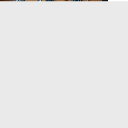
ngen an das Chassis und die
 Leicht. Die Aluminiumbleche, die dünne Motorhaube und
es Wartungsproblem dar:
Aluminium in Serie lässt sich
rderblech wird mit einer Richtbank behandelt. Bei dem
nsichtbare Mikrorisse erzeugen, die mit bloßem Auge nicht
chweisbar sind. Vor jeder Karosserieintervention lässt man
üfen, der die Leichtlegierungen kennt, die in den
verwendet wurden.
en oft aus dünnem Stahl besteht, verdient ebenfalls
nglichen Schweißpunkten. Ein geschweißtes Blech durch