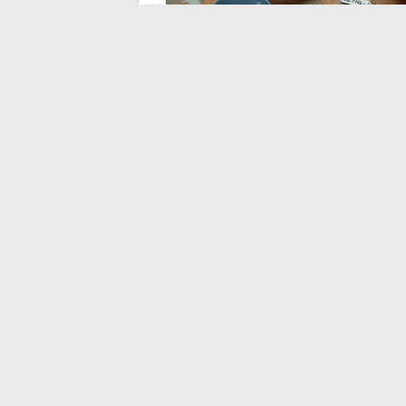
Besondere Anforderu
Leichtbaukarosserie
Die 3.0 CSL hat ihren Namen vom “L” für
die Leichtbau-Türen stellen ein konkret
nicht wie Standardstahlblech richten
.
Ein kleiner Schlag auf ein klassisches Vo
Aluminium der CSL kann die Verformung u
erkennbar, aber durch Eindringprüfung na
den Bereich von einem Spezialisten überpr
Wettbewerbsfahrzeugen der 70er Jahre 
Das Dach, das bei einigen Straßenversion
besondere Aufmerksamkeit an den ursprü