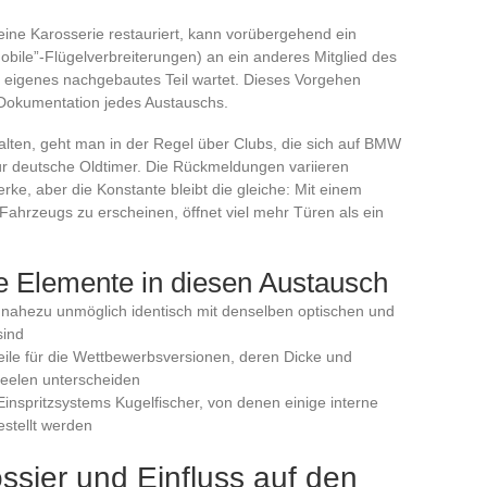
 seine Karosserie restauriert, kann vorübergehend ein
bile”-Flügelverbreiterungen) an ein anderes Mitglied des
n eigenes nachgebautes Teil wartet. Dieses Vorgehen
 Dokumentation jedes Austauschs.
ten, geht man in der Regel über Clubs, die sich auf BMW
für deutsche Oldtimer. Die Rückmeldungen variieren
werke, aber die Konstante bleibt die gleiche: Mit einem
Fahrzeugs zu erscheinen, öffnet viel mehr Türen als ein
e Elemente in diesen Austausch
e nahezu unmöglich identisch mit denselben optischen und
sind
eile für die Wettbewerbsversionen, deren Dicke und
eelen unterscheiden
spritzsystems Kugelfischer, von denen einige interne
estellt werden
ssier und Einfluss auf den