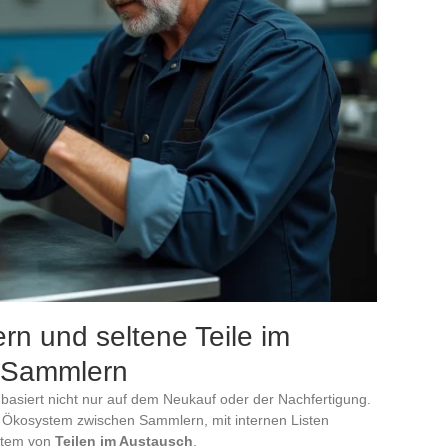
rn und seltene Teile im
 Sammlern
 basiert nicht nur auf dem Neukauf oder der Nachfertigung.
tes Ökosystem zwischen Sammlern, mit internen Listen
stem von
Teilen im Austausch
.