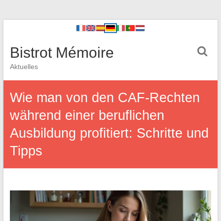
Bistrot Mémoire
Aktuelles
Wie man von den CAF-Rechten
während einer beruflichen
Ausbildung profitiert: Schritte und
Tipps