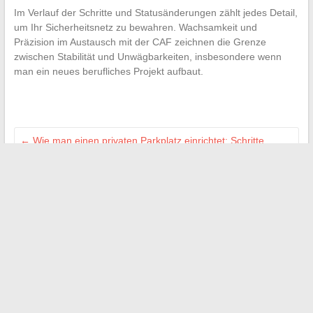
Im Verlauf der Schritte und Statusänderungen zählt jedes Detail,
um Ihr Sicherheitsnetz zu bewahren. Wachsamkeit und
Präzision im Austausch mit der CAF zeichnen die Grenze
zwischen Stabilität und Unwägbarkeiten, insbesondere wenn
man ein neues berufliches Projekt aufbaut.
←
Wie man einen privaten Parkplatz einrichtet: Schritte,
Regeln und praktische Tipps
Alles über den Verbrennungsprozess einer Kerze und ihre
chemischen Geheimnisse
→
Suchen