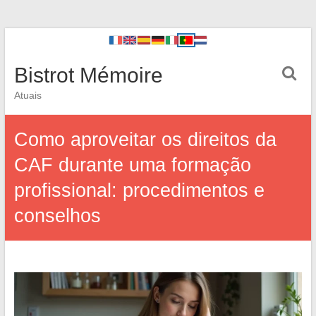
Bistrot Mémoire
Atuais
Como aproveitar os direitos da
CAF durante uma formação
profissional: procedimentos e
conselhos