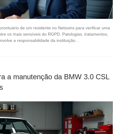
rontuário de um residente no Netsoins para verificar uma
tre os mais sensíveis do RGPD. Patologias, tratamentos,
nvolve a responsabilidade da instituição…
ara a manutenção da BMW 3.0 CSL
s