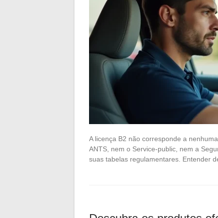
A licença B2 não corresponde a nenhuma c
ANTS, nem o Service-public, nem a Segu
suas tabelas regulamentares. Entender d