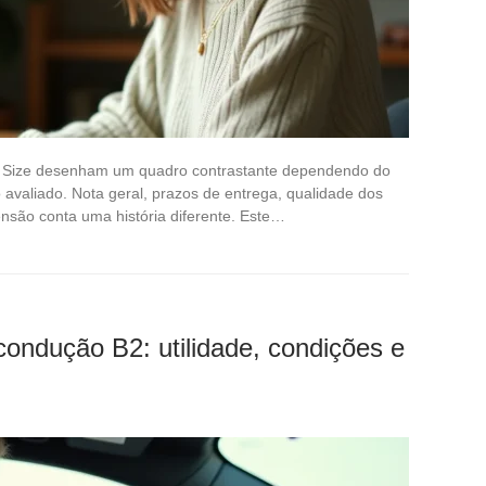
py Size desenham um quadro contrastante dependendo do
o avaliado. Nota geral, prazos de entrega, qualidade dos
nsão conta uma história diferente. Este…
condução B2: utilidade, condições e