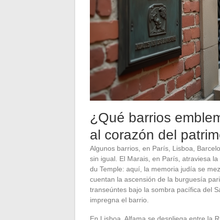
¿Qué barrios emblemá
al corazón del patri
Algunos barrios, en París, Lisboa, Barcel
sin igual. El Marais, en París, atraviesa la 
du Temple: aquí, la memoria judía se mez
cuentan la ascensión de la burguesía paris
transeúntes bajo la sombra pacífica del 
impregna el barrio.
En Lisboa, Alfama se despliega entre la R