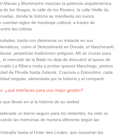
el Marais y Montmartre mezclan la potencia arquitectónica
a de los Vosgos, la calle de los Rosiers, la calle Vieille du
ervadas, donde la historia se manifiesta sin nunca
 cuentan siglos de mestizaje cultural, a través de
ntre las colinas.
ciudades, basta con detenerse un instante en sus
lemáticos, como el Striezelmarkt en Dresde, el Naschmarkt
ouse, perpetúan tradiciones antiguas. Allí se cruzan para
ja, el mercado de la Batte no deja de descubrir el queso de
Mercado La Ribera invita a probar quesos Manchego, pintxos
iudad de Plovdiv hasta Gdansk, Cracovia o Estocolmo, cada
dad singular, alimentada por la historia y el compartir.
es: ¿qué interfaces para una mejor gestión?
 que llevan en sí la historia de su ciudad:
siderada un barrio seguro para los visitantes, ha visto su
rcando las memorias de manera diferente según las
richstraße hasta el Unter den Linden, aún muestran las