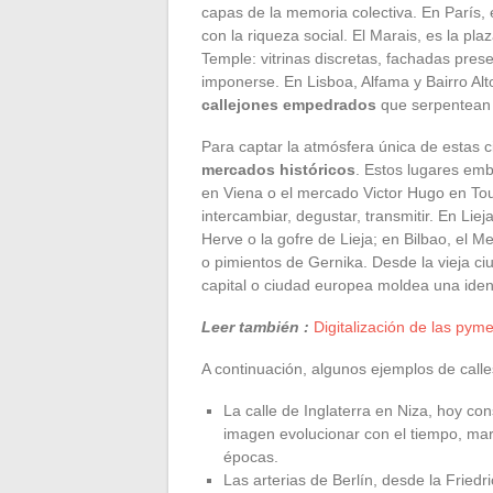
capas de la memoria colectiva. En París, 
con la riqueza social. El Marais, es la plaz
Temple: vitrinas discretas, fachadas pres
imponerse. En Lisboa, Alfama y Bairro Alto
callejones empedrados
que serpentean e
Para captar la atmósfera única de estas 
mercados históricos
. Estos lugares emb
en Viena o el mercado Victor Hugo en Toul
intercambiar, degustar, transmitir. En Lie
Herve o la gofre de Lieja; en Bilbao, el 
o pimientos de Gernika. Desde la vieja c
capital o ciudad europea moldea una identi
Leer también :
Digitalización de las pym
A continuación, algunos ejemplos de calles
La calle de Inglaterra en Niza, hoy con
imagen evolucionar con el tiempo, ma
épocas.
Las arterias de Berlín, desde la Fried