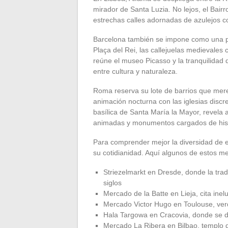
mirador de Santa Luzia. No lejos, el Bairr
estrechas calles adornadas de azulejos co
Barcelona también se impone como una para
Plaça del Rei, las callejuelas medievales
reúne el museo Picasso y la tranquilidad
entre cultura y naturaleza.
Roma reserva su lote de barrios que merec
animación nocturna con las iglesias discre
basílica de Santa María la Mayor, revela a
animadas y monumentos cargados de hist
Para comprender mejor la diversidad de 
su cotidianidad. Aquí algunos de estos me
Striezelmarkt en Dresde, donde la tr
siglos
Mercado de la Batte en Lieja, cita inelu
Mercado Victor Hugo en Toulouse, verda
Hala Targowa en Cracovia, donde se d
Mercado La Ribera en Bilbao, templo d