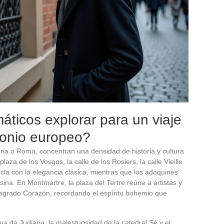
ticos explorar para un viaje
monio europeo?
ona o Roma, concentran una densidad de historia y cultura
plaza de los Vosgos, la calle de los Rosiers, la calle Vieille
cla con la elegancia clásica, mientras que los adoquines
ina. En Montmartre, la plaza del Tertre reúne a artistas y
Sagrado Corazón, recordando el espíritu bohemio que
ua da Judiaria, la majestuosidad de la catedral Sé y el