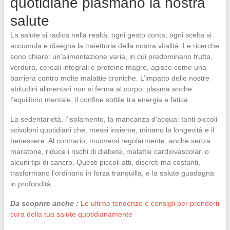
quotidiane plasmano la nostra
salute
La salute si radica nella realtà: ogni gesto conta, ogni scelta si
accumula e disegna la traiettoria della nostra vitalità. Le ricerche
sono chiare: un’alimentazione varia, in cui predominano frutta,
verdura, cereali integrali e proteine magre, agisce come una
barriera contro molte malattie croniche. L’impatto delle nostre
abitudini alimentari non si ferma al corpo: plasma anche
l’equilibrio mentale, il confine sottile tra energia e fatica.
La sedentarietà, l’isolamento, la mancanza d’acqua: tanti piccoli
scivoloni quotidiani che, messi insieme, minano la longevità e il
benessere. Al contrario, muoversi regolarmente, anche senza
maratone, riduce i rischi di diabete, malattie cardiovascolari o
alcuni tipi di cancro. Questi piccoli atti, discreti ma costanti,
trasformano l’ordinario in forza tranquilla, e la salute guadagna
in profondità.
Da scoprire anche :
Le ultime tendenze e consigli per prenderti
cura della tua salute quotidianamente