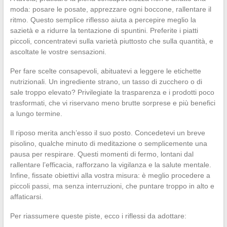
moda: posare le posate, apprezzare ogni boccone, rallentare il
ritmo. Questo semplice riflesso aiuta a percepire meglio la
sazietà e a ridurre la tentazione di spuntini. Preferite i piatti
piccoli, concentratevi sulla varietà piuttosto che sulla quantità, e
ascoltate le vostre sensazioni.
Per fare scelte consapevoli, abituatevi a leggere le etichette
nutrizionali. Un ingrediente strano, un tasso di zucchero o di
sale troppo elevato? Privilegiate la trasparenza e i prodotti poco
trasformati, che vi riservano meno brutte sorprese e più benefici
a lungo termine.
Il riposo merita anch’esso il suo posto. Concedetevi un breve
pisolino, qualche minuto di meditazione o semplicemente una
pausa per respirare. Questi momenti di fermo, lontani dal
rallentare l’efficacia, rafforzano la vigilanza e la salute mentale.
Infine, fissate obiettivi alla vostra misura: è meglio procedere a
piccoli passi, ma senza interruzioni, che puntare troppo in alto e
affaticarsi.
Per riassumere queste piste, ecco i riflessi da adottare: