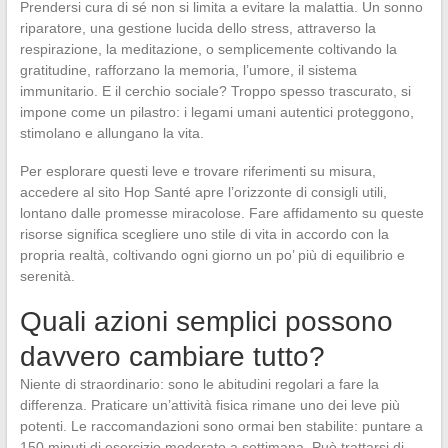
Prendersi cura di sé non si limita a evitare la malattia. Un sonno
riparatore, una gestione lucida dello stress, attraverso la
respirazione, la meditazione, o semplicemente coltivando la
gratitudine, rafforzano la memoria, l’umore, il sistema
immunitario. E il cerchio sociale? Troppo spesso trascurato, si
impone come un pilastro: i legami umani autentici proteggono,
stimolano e allungano la vita.
Per esplorare questi leve e trovare riferimenti su misura,
accedere al sito Hop Santé apre l’orizzonte di consigli utili,
lontano dalle promesse miracolose. Fare affidamento su queste
risorse significa scegliere uno stile di vita in accordo con la
propria realtà, coltivando ogni giorno un po’ più di equilibrio e
serenità.
Quali azioni semplici possono
davvero cambiare tutto?
Niente di straordinario: sono le abitudini regolari a fare la
differenza. Praticare un’attività fisica rimane uno dei leve più
potenti. Le raccomandazioni sono ormai ben stabilite: puntare a
150 minuti di esercizio moderato a settimana. Può trattarsi di