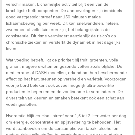
verschil maken. Lichamelijke activiteit blijft een van de
krachtigste hefboompunten. De aanbevelingen zijn inmiddels
goed vastgesteld: streef naar 150 minuten matige
lichaamsbeweging per week. Dit kan snelwandelen, fietsen,
zwemmen of zelfs tuinieren zijn; het belangrijkste is de
consistentie. Dit ritme vermindert aanzienlijk de risico’s op
chronische ziekten en versterkt de dynamiek in het dagelijks
leven.
Wat voeding betreft, ligt de prioriteit bij fruit, groenten, volle
granen, magere eiwitten en gezonde vetten zoals olijfolie. De
mediterrane of DASH-modellen, erkend om hun beschermende
effect op het hart, steunen op versheid en variëteit. Voorzorgen
voor je bord betekent ook zoveel mogelijk ultra-bewerkte
producten te beperken en de zoutinname te verminderen. De
diversiteit van kleuren en smaken betekent ook een schat aan
voedingsstoffen.
Hydratatie blijft cruciaal: streef naar 1,5 tot 2 liter water per dag
om energie, concentratie en spijsvertering te behouden. Het
wordt aanbevolen om de consumptie van tabak, alcohol en
andere risicovolle stoffen te verminderen, die de veroudering