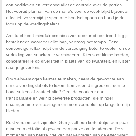
aan additieven en vereenvoudigt de controle over de porties.
Het vooruit plannen van de menu’s voor de week blijkt bijzonder
effectief: zo vermijd je spontane boodschappen en houd je de
focus op de voedingsbalans.
Aan tafel heeft mindfulness niets van doen met een trend: leg je
bestek neer, waardeer elke hap, vertraag het tempo. Deze
eenvoudige reflex helpt om de verzadiging beter te voelen en de
verleiding van snacken te verminderen. Kies voor kleine borden,
concentreer je op diversiteit in plaats van op kwantiteit, en luister
naar je gevoelens.
Om weloverwogen keuzes te maken, neem de gewoonte aan
om de voedingslabels te lezen. Een vreemd ingrediënt, een te
hoog suiker- of zoutgehalte? Geef de voorkeur aan
transparantie en weinig bewerkte producten, die minder
onaangename verrassingen en meer voordelen op lange termijn
bieden.
Rust verdient ook zijn plek. Gun jezelf een korte dutje, een paar
minuten meditatie of gewoon een pauze om te ademen. Deze
momenten van pauze, ver van het vertragen van de effectiviteit,