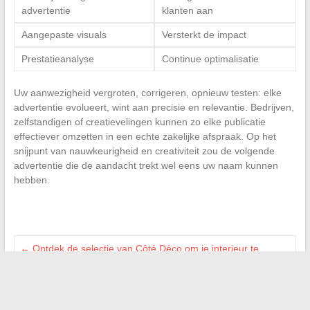
advertentie
klanten aan
Aangepaste visuals
Versterkt de impact
Prestatieanalyse
Continue optimalisatie
Uw aanwezigheid vergroten, corrigeren, opnieuw testen: elke
advertentie evolueert, wint aan precisie en relevantie. Bedrijven,
zelfstandigen of creatievelingen kunnen zo elke publicatie
effectiever omzetten in een echte zakelijke afspraak. Op het
snijpunt van nauwkeurigheid en creativiteit zou de volgende
advertentie die de aandacht trekt wel eens uw naam kunnen
hebben.
←
Ontdek de selectie van Côté Déco om je interieur te
verfraaien
Tips en oplossingen voor dagelijkse zorg voor uw gezondheid
→