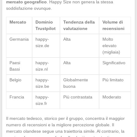
mercato geografico
. Happy Size non genera la stessa
soddisfazione ovunque.
Mercato
Dominio
Tendenza della
Volume di
Trustpilot
valutazione
recensioni
Germania
happy-
Alta
Molto
size.de
elevato
(migliaia)
Paesi
happy-
Alta
Significativo
Bassi
size.nl
Belgio
happy-
Globalmente
Più limitato
size.be
buona
Francia
happy-
Più contrastata
Moderato
size.fr
Il mercato tedesco, storico per il gruppo, concentra il maggior
numero di recensioni e la migliore percezione globale. Il
mercato olandese segue una traiettoria simile. Al contrario, la