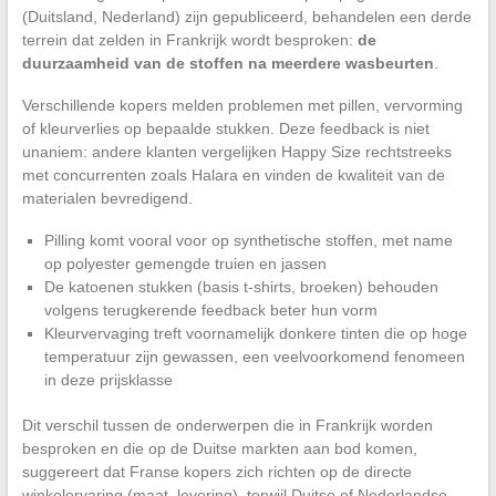
(Duitsland, Nederland) zijn gepubliceerd, behandelen een derde
terrein dat zelden in Frankrijk wordt besproken:
de
duurzaamheid van de stoffen na meerdere wasbeurten
.
Verschillende kopers melden problemen met pillen, vervorming
of kleurverlies op bepaalde stukken. Deze feedback is niet
unaniem: andere klanten vergelijken Happy Size rechtstreeks
met concurrenten zoals Halara en vinden de kwaliteit van de
materialen bevredigend.
Pilling komt vooral voor op synthetische stoffen, met name
op polyester gemengde truien en jassen
De katoenen stukken (basis t-shirts, broeken) behouden
volgens terugkerende feedback beter hun vorm
Kleurvervaging treft voornamelijk donkere tinten die op hoge
temperatuur zijn gewassen, een veelvoorkomend fenomeen
in deze prijsklasse
Dit verschil tussen de onderwerpen die in Frankrijk worden
besproken en die op de Duitse markten aan bod komen,
suggereert dat Franse kopers zich richten op de directe
winkelervaring (maat, levering), terwijl Duitse of Nederlandse