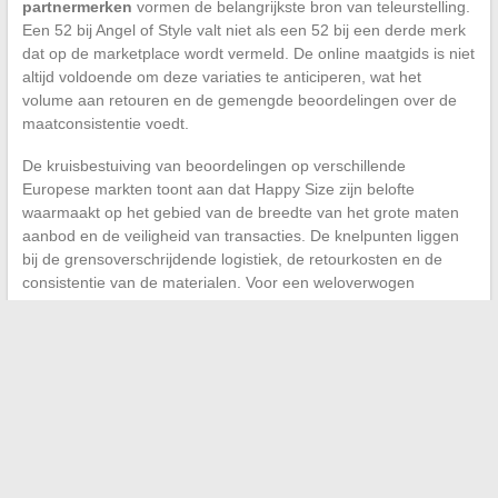
partnermerken
vormen de belangrijkste bron van teleurstelling.
Een 52 bij Angel of Style valt niet als een 52 bij een derde merk
dat op de marketplace wordt vermeld. De online maatgids is niet
altijd voldoende om deze variaties te anticiperen, wat het
volume aan retouren en de gemengde beoordelingen over de
maatconsistentie voedt.
De kruisbestuiving van beoordelingen op verschillende
Europese markten toont aan dat Happy Size zijn belofte
waarmaakt op het gebied van de breedte van het grote maten
aanbod en de veiligheid van transacties. De knelpunten liggen
bij de grensoverschrijdende logistiek, de retourkosten en de
consistentie van de materialen. Voor een weloverwogen
aankoop is het raadzaam om de feedback van het Franse
domein te combineren met die van de Duitse en Nederlandse
pagina’s voor een completer beeld dan welke afzonderlijke
beoordeling dan ook.
←
Alles wat je moet weten over het rijbewijs B2: nut,