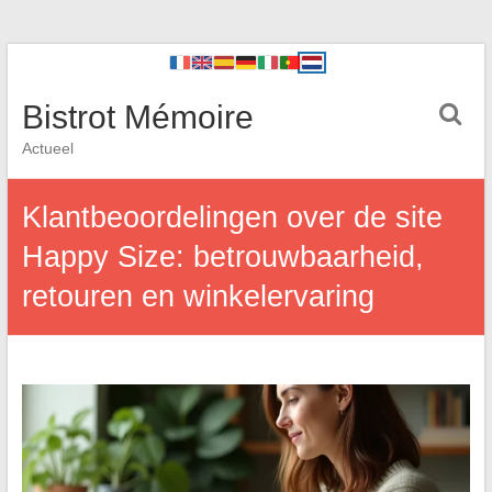
Bistrot Mémoire
Actueel
Klantbeoordelingen over de site
Happy Size: betrouwbaarheid,
retouren en winkelervaring