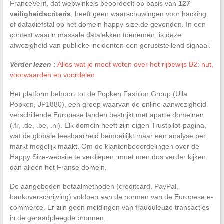
FranceVerif, dat webwinkels beoordeelt op basis van
127
veiligheidscriteria
, heeft geen waarschuwingen voor hacking
of datadiefstal op het domein happy-size.de gevonden. In een
context waarin massale datalekken toenemen, is deze
afwezigheid van publieke incidenten een geruststellend signaal.
Verder lezen :
Alles wat je moet weten over het rijbewijs B2: nut,
voorwaarden en voordelen
Het platform behoort tot de Popken Fashion Group (Ulla
Popken, JP1880), een groep waarvan de online aanwezigheid
verschillende Europese landen bestrijkt met aparte domeinen
(.fr, .de, .be, .nl). Elk domein heeft zijn eigen Trustpilot-pagina,
wat de globale leesbaarheid bemoeilijkt maar een analyse per
markt mogelijk maakt. Om de klantenbeoordelingen over de
Happy Size-website te verdiepen, moet men dus verder kijken
dan alleen het Franse domein.
De aangeboden betaalmethoden (creditcard, PayPal,
bankoverschrijving) voldoen aan de normen van de Europese e-
commerce. Er zijn geen meldingen van frauduleuze transacties
in de geraadpleegde bronnen.