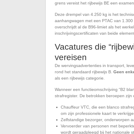
grens vereist het rijbewijs BE een examen 
Deze drempel van 4.250 kg is het technis
aanhangwagen met een PTAC van 1.300 
overschrijdt al de B96-limiet als het werk
inschrijvingscertificaten van beide elem
Vacatures die “rijbew
vereisen
De wervingsadvertenties in transport, leve
rond het standaard rijbewijs B.
Geen enkel
als een rijbewijs categorie.
Wanneer een functieomschrijving “B2 blanco
strafregister. De betrokken beroepen zijn
Chauffeur VTC, die een blanco strafreg
om zijn professionele kaart te verkrijg
Zelfstandige bezorger, onderworpen aan
Vervoerder van personen met beperkte 
wordt geraadpleegd bij het nationale st