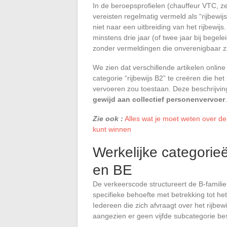
In de beroepsprofielen (chauffeur VTC, z
vereisten regelmatig vermeld als “rijbewijs
niet naar een uitbreiding van het rijbewijs
minstens drie jaar (of twee jaar bij begeleid
zonder vermeldingen die onverenigbaar zi
We zien dat verschillende artikelen onl
categorie “rijbewijs B2” te creëren die he
vervoeren zou toestaan. Deze beschrijvin
gewijd aan collectief personenvervoer
.
Zie ook :
Alles wat je moet weten over de 
kunt winnen
Werkelijke categorieë
en BE
De verkeerscode structureert de B-familie
specifieke behoefte met betrekking tot h
Iedereen die zich afvraagt over het rijbewi
aangezien er geen vijfde subcategorie bes