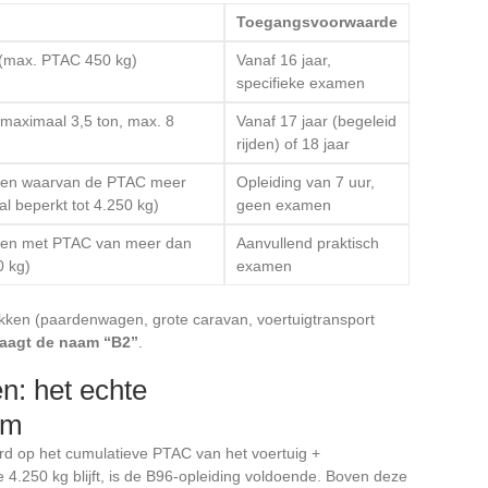
Toegangsvoorwaarde
 (max. PTAC 450 kg)
Vanaf 16 jaar,
specifieke examen
maximaal 3,5 ton, max. 8
Vanaf 17 jaar (begeleid
rijden) of 18 jaar
gen waarvan de PTAC meer
Opleiding van 7 uur,
l beperkt tot 4.250 kg)
geen examen
gen met PTAC van meer dan
Aanvullend praktisch
0 kg)
examen
kken (paardenwagen, grote caravan, voertuigtransport
raagt de naam “B2”
.
: het echte
um
rd op het cumulatieve PTAC van het voertuig +
4.250 kg blijft, is de B96-opleiding voldoende. Boven deze