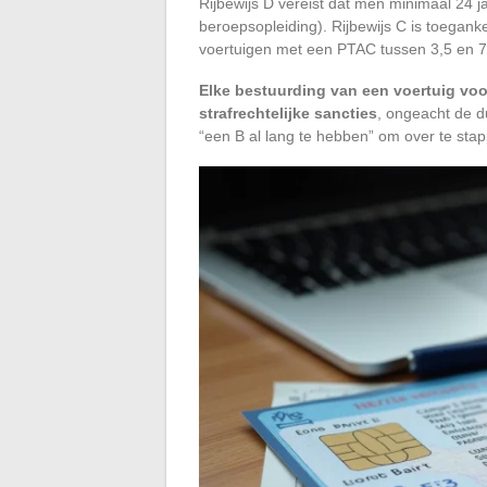
Rijbewijs D vereist dat men minimaal 24 j
beroepsopleiding). Rijbewijs C is toegank
voertuigen met een PTAC tussen 3,5 en 7
Elke bestuurding van een voertuig voor 
strafrechtelijke sancties
, ongeacht de du
“een B al lang te hebben” om over te sta