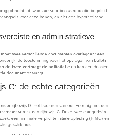
 teruggebracht tot twee jaar voor bestuurders die begeleid
egangseis voor deze banen, en niet een hypothetische
jsvereiste en administratieve
e moet twee verschillende documenten overleggen: een
fzonderlijk, de toestemming voor het opvragen van bulletin
n de twee vertraagt de sollicitatie
en kan een dossier
eerde document ontvangt.
ijs C: de echte categorieën
onder rijbewijs D. Het besturen van een voertuig met een
vervoer vereist een rijbewijs C. Deze twee categorieën
ek, een minimale verplichte initiële opleiding (FIMO) en
che geschiktheid.