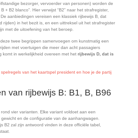
elfstandige bezorger, vervoerder van personen) worden de
 B + B2 blanco”. Hier verwijst “B2” naar het strafregister,
. De aanbiedingen vereisen een klassiek rijbewijs B, dat
 rijden) in het bezit is, en een uittreksel uit het strafregister
jn met de uitoefening van het beroep.
ine deze twee begrippen samenvoegen om kunstmatig een
t rijden met voertuigen die meer dan acht passagiers
g komt in werkelijkheid overeen met het
rijbewijs D, dat is
spelregels van het kaartspel president en hoe je de partij
n van rijbewijs B: B1, B, B96
 rond vier varianten. Elke variant voldoet aan een
et gewicht en de configuratie van de aanhangwagen.
js B2 zal zijn antwoord vinden in deze officiële tabel,
taat.