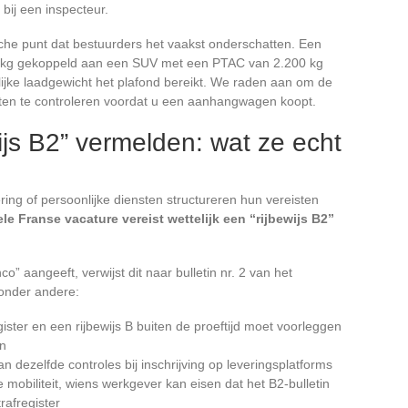
bij een inspecteur.
che punt dat bestuurders het vaakst onderschatten. Een
kg gekoppeld aan een SUV met een PTAC van 2.200 kg
elijke laadgewicht het plafond bereikt. We raden aan om de
enten te controleren voordat u een aanhangwagen koopt.
ijs B2” vermelden: wat ze echt
ring of persoonlijke diensten structureren hun vereisten
e Franse vacature vereist wettelijk een “rijbewijs B2”
” aangeeft, verwijst dit naar bulletin nr. 2 van het
 onder andere:
ister en een rijbewijs B buiten de proeftijd moet voorleggen
en
 dezelfde controles bij inschrijving op leveringsplatforms
mobiliteit, wiens werkgever kan eisen dat het B2-bulletin
rafregister