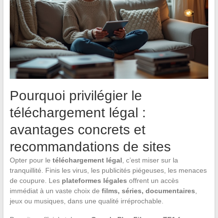
Pourquoi privilégier le
téléchargement légal :
avantages concrets et
recommandations de sites
Opter pour le
téléchargement légal
, c’est miser sur la
tranquillité. Finis les virus, les publicités piégeuses, les menaces
de coupure. Les
plateformes légales
offrent un accès
immédiat à un vaste choix de
films, séries, documentaires
,
jeux ou musiques, dans une qualité irréprochable.