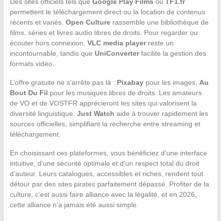
Des sites officiels tels que
Google Play Films
ou
TF1.fr
permettent le téléchargement direct ou la location de contenus
récents et variés.
Open Culture
rassemble une bibliothèque de
films, séries et livres audio libres de droits. Pour regarder ou
écouter hors connexion,
VLC media player
reste un
incontournable, tandis que
UniConverter
facilite la gestion des
formats vidéo.
L’offre gratuite ne s’arrête pas là :
Pixabay
pour les images,
Au
Bout Du Fil
pour les musiques libres de droits. Les amateurs
de VO et de VOSTFR apprécieront les sites qui valorisent la
diversité linguistique.
Just Watch
aide à trouver rapidement les
sources officielles, simplifiant la recherche entre streaming et
téléchargement.
En choisissant ces plateformes, vous bénéficiez d’une interface
intuitive, d’une sécurité optimale et d’un respect total du droit
d’auteur. Leurs catalogues, accessibles et riches, rendent tout
détour par des sites pirates parfaitement dépassé. Profiter de la
culture, c’est aussi faire alliance avec la légalité, et en 2026,
cette alliance n’a jamais été aussi simple.