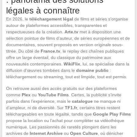
légales à connaître
En 2026, le
téléchargement légal
de films et séries s’organise
autour de plateformes accessibles, transparentes et
respectueuses de la création.
Arte.tv
met à disposition une
sélection pointue de films d’auteur, de séries européennes et de
documentaires, souvent proposés en version originale sous-
titrée. Du côté de
France.tv
, le replay des chaînes publiques
offre un large éventail, du classique du patrimoine aux
nouveautés contemporaines.
WikiFlix
, lui, se spécialise dans la
diffusion d’œuvres tombées dans le
domaine public
:
téléchargement ou streaming, tout est limpide, tout est permis.
On retrouve aussi des accès gratuits sur des plateformes
comme
Plex
ou
YouTube Films
. Certes, la publicité s’invite
parfois dans l’expérience, mais le
catalogue
ne manque ni
d’ampleur, ni de diversité. Sur
TF1.fr
, certains titres restent
téléchargeables en toute légalité, tandis que
Google Play Films
propose la location ou l’achat pour compléter sa vidéothèque
numérique. Les passionnés de raretés plongent dans les
archives de
Internet Archive
ou
Open Culture
, où dénicher