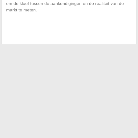
om de kloof tussen de aankondigingen en de realiteit van de
markt te meten.
←
Hoe kies je de ideale auto met de persoonlijke adviezen
van auto-experts