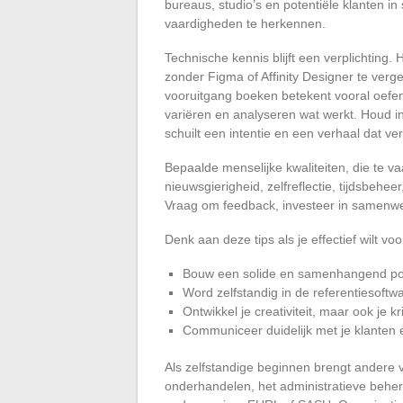
bureaus, studio’s en potentiële klanten i
vaardigheden te herkennen.
Technische kennis blijft een verplichting
zonder Figma of Affinity Designer te verge
vooruitgang boeken betekent vooral oefenen
variëren en analyseren wat werkt. Houd in 
schuilt een intentie en een verhaal dat v
Bepaalde menselijke kwaliteiten, die te v
nieuwsgierigheid, zelfreflectie, tijdsbeh
Vraag om feedback, investeer in samenwer
Denk aan deze tips als je effectief wilt vo
Bouw een solide en samenhangend portf
Word zelfstandig in de referentiesoftw
Ontwikkel je creativiteit, maar ook je kri
Communiceer duidelijk met je klanten 
Als zelfstandige beginnen brengt andere
onderhandelen, het administratieve behere