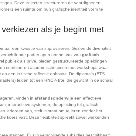
stigen. Deze trajecten structureren de vaardigheden,
omers een ruimte om hun grafische identiteit vorm te
 verkiezen als je begint met
zomaar een kwestie van improviseren. Gezien de diversiteit
er verschillende paden open om het vak van
grafisch
l publiek als privé, bieden gestructureerde opleidingen
ngen combineren academische eisen met workshops waar
kelt en een kritische reflectie opbouwt. De diploma’s (BTS
 masters) leiden tot een
RNCP-titel
die gewicht in de schaal
gageren, vinden in
afstandsonderwijs
een effectieve
sen, interactieve systemen, de opleiding tot grafisch
n iedereen aan, stelt in staat om te leren zonder het
he koers vast. Deze flexibiliteit spreekt zowel werkenden
dere stappen. Er zijn verschillende subsidies beschikbaar: