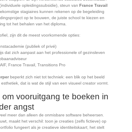
(individuele opleidingssubsidie), steun van
France Travail
oekomstige stagiaires kunnen rekenen op de begeleiding
ingsproject op te bouwen, de juiste school te kiezen en
jving tot het behalen van het diploma.
iel, zijn dit de meest voorkomende opties:
nstacademie (publiek of privé)
s dat zich aanpast aan het professionele of gezinsleven
opbaanadviseur
IF, France Travail, Transitions Pro
erper
beperkt zich niet tot techniek: een blik op het beeld
esthetiek, dat is wat de stijl van een visueel creator vormt.
 om vooruitgang te boeken in
der angst
veel meer dan alleen de onmisbare software beheersen.
uwt, maakt het verschil: toon je creaties (zelfs fictieve) op
tfolio fungeert als je creatieve identiteitskaart; het stelt