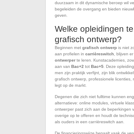
duurzaam in dit dynamische beroep wil ve
begeleiden de overgang en bieden nieuwk
geven.
Welke opleidingen te
grafisch ontwerp?
Beginnen met
grafisch ontwerp
is niet 
aan profielen in
carrièreswitch
, blijven 
ontwerper
te leren. Kunstacademies, zowe
aan van
Bac+2
tot
Bac+5
. Deze opleidi
men zijn praktijk verfijnt, zijn blik ontwik
grafisch ontwerp, professionele licenties,
legt op de markt.
Degenen die zich niet fulltime kunnen en
alternatieve: online modules, virtuele klas
ontwerper past zich aan de beperkingen va
overige op te offeren en houdt de technisc
als ouders in een carrièreswitch aan.
De financieringswijze bepaalt vaak de ver