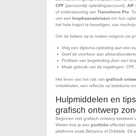
CPF
(persoonlijk opleidingsaccount),
AIF
of ondersteuning van
Transitions Pro
. T
van een
loopbaanadviseur
om hun opleid
het hele traject te beveiligen, van inschri
Om de balans op te maken volgens uw prof
Volg een diploma-opleiding aan een ku
Geef de voorkeur aan afstandsonderwij
Profiteer van begeleiding door een lo
Maak gebruik van de regelingen: CPF, A
Het leren van het vak van
grafisch ontw
ontwikkelen, een reflectie op betekenis en 
Hulpmiddelen en tips
grafisch ontwerp zon
Beginnen met grafisch ontwerp betekent 
Weten hoe je een
portfolio
effectief opbo
platforms zoals Behance of Dribbble. Dit por