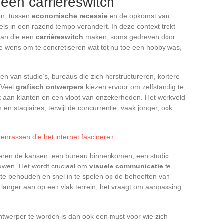
j een carrièreswitch
en, tussen
economische recessie
en de opkomst van
els in een razend tempo verandert. In deze context trekt
an die een
carrièreswitch
maken, soms gedreven door
e wens om te concretiseren wat tot nu toe een hobby was,
gen van studio’s, bureaus die zich herstructureren, kortere
 Veel
grafisch ontwerpers
kiezen ervoor om zelfstandig te
it aan klanten en een vloot van onzekerheden. Het werkveld
en stagiaires, terwijl de concurrentie, vaak jonger, ook
denrassen die het internet fascineren
riëren de kansen: een bureau binnenkomen, een studio
ouwen. Het wordt cruciaal om
visuele communicatie
te
s te behouden en snel in te spelen op de behoeften van
t langer aan op een vlak terrein; het vraagt om aanpassing
ntwerper te worden is dan ook een must voor wie zich