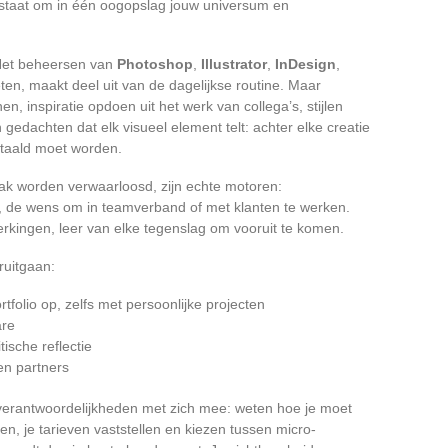
n staat om in één oogopslag jouw universum en
. Het beheersen van
Photoshop
,
Illustrator
,
InDesign
,
ten, maakt deel uit van de dagelijkse routine. Maar
, inspiratie opdoen uit het werk van collega’s, stijlen
gedachten dat elk visueel element telt: achter elke creatie
ertaald moet worden.
aak worden verwaarloosd, zijn echte motoren:
eer, de wens om in teamverband of met klanten te werken.
kingen, leer van elke tegenslag om vooruit te komen.
oruitgaan:
olio op, zelfs met persoonlijke projecten
are
tische reflectie
en partners
 verantwoordelijkheden met zich mee: weten hoe je moet
n, je tarieven vaststellen en kiezen tussen micro-