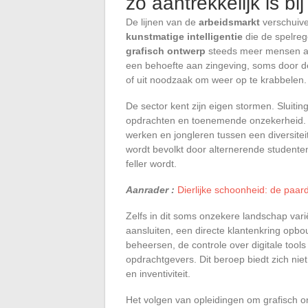
zo aantrekkelijk is bi
De lijnen van de
arbeidsmarkt
verschuiv
kunstmatige intelligentie
die de spelreg
grafisch ontwerp
steeds meer mensen a
een behoefte aan zingeving, soms door d
of uit noodzaak om weer op te krabbelen.
De sector kent zijn eigen stormen. Sluitin
opdrachten en toenemende onzekerheid.
werken en jongleren tussen een diversite
wordt bevolkt door alternerende studenten 
feller wordt.
Aanrader :
Dierlijke schoonheid: de paar
Zelfs in dit soms onzekere landschap va
aansluiten, een directe klantenkring opb
beheersen, de controle over digitale tool
opdrachtgevers. Dit beroep biedt zich nie
en inventiviteit.
Het volgen van opleidingen om grafisch o