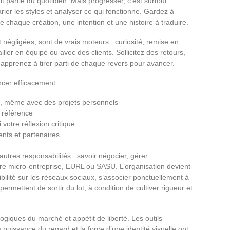
it partie du quotidien. Mais progresser, c’est surtout
varier les styles et analyser ce qui fonctionne. Gardez à
e chaque création, une intention et une histoire à traduire.
 négligées, sont de vrais moteurs : curiosité, remise en
ller en équipe ou avec des clients. Sollicitez des retours,
 apprenez à tirer parti de chaque revers pour avancer.
cer efficacement :
nt, même avec des projets personnels
 référence
votre réflexion critique
nts et partenaires
utres responsabilités : savoir négocier, gérer
r entre micro-entreprise, EURL ou SASU. L’organisation devient
sibilité sur les réseaux sociaux, s’associer ponctuellement à
permettent de sortir du lot, à condition de cultiver rigueur et
 logiques du marché et appétit de liberté. Les outils
 puissance du regard et la force d’une identité visuelle ont