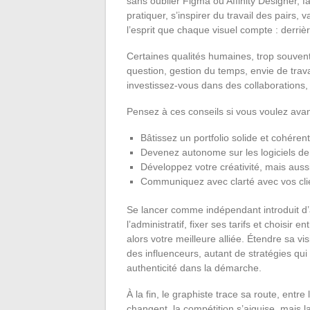
sans oublier Figma ou Affinity Designer, fa
pratiquer, s’inspirer du travail des pairs, 
l’esprit que chaque visuel compte : derrièr
Certaines qualités humaines, trop souvent
question, gestion du temps, envie de travai
investissez-vous dans des collaborations,
Pensez à ces conseils si vous voulez avan
Bâtissez un portfolio solide et cohére
Devenez autonome sur les logiciels de
Développez votre créativité, mais aussi 
Communiquez avec clarté avec vos clie
Se lancer comme indépendant introduit d’a
l’administratif, fixer ses tarifs et choisi
alors votre meilleure alliée. Étendre sa vi
des influenceurs, autant de stratégies qui 
authenticité dans la démarche.
À la fin, le graphiste trace sa route, entre
changent, la compétition s’aiguise, mais la