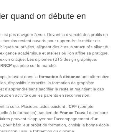
gier quand on débute en
 n’est pas naviguer à vue. Devant la diversité des profils en
s chemins restent ouverts pour apprendre le métier de
ubliques ou privées, alignent des cursus structurés allant du
exigence académique et ateliers où l’on affine sa pratique,
lexion critique. Les diplômes (BTS design graphique,
e RNCP
qui pèse sur le marché.
mps trouvent dans la
formation à distance
une alternative
les, dispositifs interactifs, la formation de graphiste
 d’apprendre sans sacrifier le reste et maintient le cap
ceux en activité que les parents en reconversion.
 la suite. Plusieurs aides existent :
CPF
(compte
uelle à la formation), soutien de
France Travail
ou encore
agiaires peuvent s’appuyer sur l’accompagnement d’un
e
, pour bâtir leur projet de formation, choisir la bonne école
nscription jusqu’à l’obtention du diplôme.