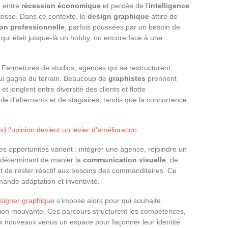
 entre
récession économique
et percée de l’
intelligence
tesse. Dans ce contexte, le
design graphique
attire de
on professionnelle
, parfois poussées par un besoin de
e qui était jusque-là un hobby, ou encore face à une
 Fermetures de studios, agences qui se restructurent,
qui gagne du terrain. Beaucoup de
graphistes
prennent
, et jonglent entre diversité des clients et flotte
uple d’alternants et de stagiaires, tandis que la concurrence,
nd l'opinion devient un levier d'amélioration
s opportunités varient : intégrer une agence, rejoindre un
ent déterminant de manier la
communication visuelle
, de
et de rester réactif aux besoins des commanditaires. Ce
emande adaptation et inventivité.
esigner graphique
s’impose alors pour qui souhaite
ssion mouvante. Ces parcours structurent les compétences,
x nouveaux venus un espace pour façonner leur identité