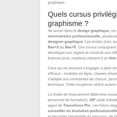
graphique.
Quels cursus privilé
graphisme ?
Se lancer dans le
design graphique
, ce
reconversion professionnelle
, plusieur
designer graphique
. Les écoles d’art, p
Bac+2
au
Bac+5
. Ces cursus conjuguent 
développe son regard et construit une réf
licences pros, masters) mènent à un
titr
Ceux qui ne peuvent s’engager à plein te
efficace : modules en ligne, classes virtuel
s’adapte aux contraintes de chacun, permet
technique. Cette souplesse séduit autant 
Le mode de financement détermine souvent
personnel de formation),
AIF
(aide individ
appui de
Transitions Pro
. Les futurs st
conseiller en évolution professionnell
et sécuriser l’ensemble du parcours, de l’i