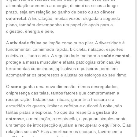
alimentação aumenta a energia, diminui os riscos a longo
prazo, seja em relação ao ganho de peso ou ao
câncer
colorretal
. A hidratação, muitas vezes relegada a segundo
plano, também desempenha um papel de apoio para a
digestão, energia e pele.
A
atividade física
se impõe como outro pilar. A diversidade é
fundamental: caminhada rápida, bicicleta, natação, esportes
coletivos… tudo conta. A regularidade melhora a
saúde mental
,
protege a massa muscular e afasta patologias crônicas. As
ferramentas conectadas, aplicativos e pulseiras permitem
acompanhar os progressos e ajustar os esforços ao seu ritmo.
O
sono
ganha uma nova dimensão: ritmos desregulados,
onipresença das telas, tantos fatores que comprometem a
recuperação. Estabelecer rituais, garantir a frescura e a
escuridão do quarto, limitar a cafeína e o álcool à noite, são
tantas pistas a explorar. No que diz respeito à
gestão do
estresse
, a meditação, a respiração, o yoga ou simplesmente
um tempo de introspecção ajudam a recuperar o equilíbrio. E as
relações sociais? Elas amortecem os choques, favorecem a