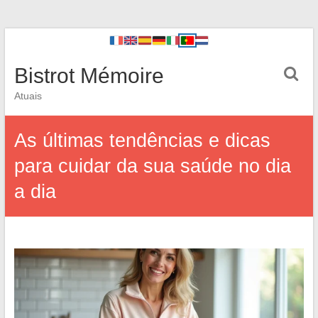
Bistrot Mémoire
Atuais
As últimas tendências e dicas
para cuidar da sua saúde no dia
a dia