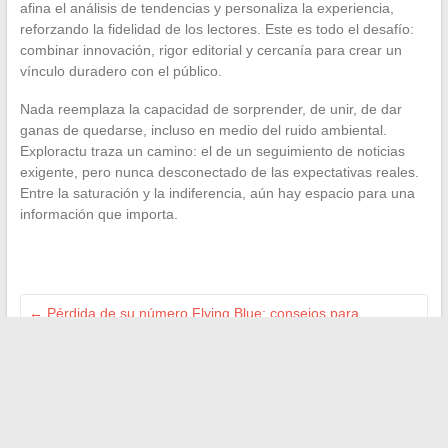
afina el análisis de tendencias y personaliza la experiencia,
reforzando la fidelidad de los lectores. Este es todo el desafío:
combinar innovación, rigor editorial y cercanía para crear un
vínculo duradero con el público.
Nada reemplaza la capacidad de sorprender, de unir, de dar
ganas de quedarse, incluso en medio del ruido ambiental.
Exploractu traza un camino: el de un seguimiento de noticias
exigente, pero nunca desconectado de las expectativas reales.
Entre la saturación y la indiferencia, aún hay espacio para una
información que importa.
←
Pérdida de su número Flying Blue: consejos para
recuperarlo rápida y fácilmente
Me ignora de la noche a la mañana: entender sus razones y
reaccionar eficazmente
→