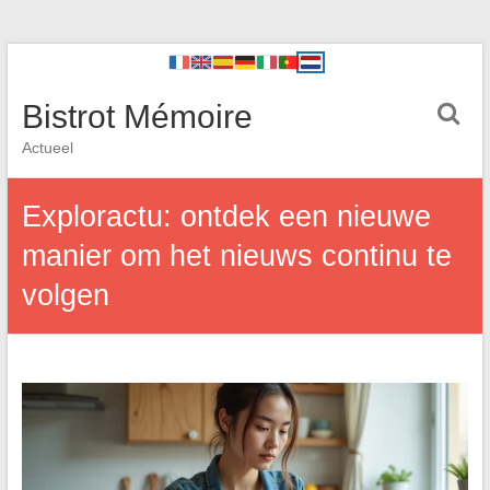
Bistrot Mémoire
Actueel
Exploractu: ontdek een nieuwe
manier om het nieuws continu te
volgen