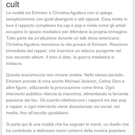
cult
La rivalità tra Eminem e Christina Aguilera non si spiega
semplicemente con gusti divergenti o stili opposti. Essa mette in
luce il rapporto complesso tra rap e pop e rivela come gli artisti
occupino lo spazio mediatico per difendere la propria immagine.
Tutto parte da un’allusione durante un talk show americano:
Christina Aguilera menziona la vita privata di Eminem. Reazione
immediata del rapper, che inserisce un attacco pungente nel
suo secondo album. Il tono è dato, la guerra mediatica si
instaura.
Questa scaramuccia non rimane isolata. Nello stesso periodo,
Eminem prende di mira anche Michael Jackson, Celine Dion e
altre figure, utilizzando la provocazione come firma. Ogni
intervento pubblico rilancia la macchina, alimentando la fervente
passione dei fan. Gli scambi ridefiniscono i rapporti tra star pop
e rapper, e ogni intervento viene dissezionato sui social, nei
media, fino all’ascolto quotidiano.
Si parla qui di una rivalità che ha segnato le menti, un duello che
ha contribuito a delineare nuovi contorni della musica popolare.