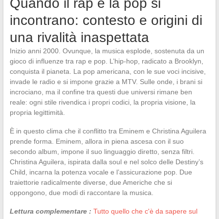
Quando il rap e la pop si
incontrano: contesto e origini di
una rivalità inaspettata
Inizio anni 2000. Ovunque, la musica esplode, sostenuta da un
gioco di influenze tra rap e pop. L’hip-hop, radicato a Brooklyn,
conquista il pianeta. La pop americana, con le sue voci incisive,
invade le radio e si impone grazie a MTV. Sulle onde, i brani si
incrociano, ma il confine tra questi due universi rimane ben
reale: ogni stile rivendica i propri codici, la propria visione, la
propria legittimità.
È in questo clima che il conflitto tra Eminem e Christina Aguilera
prende forma. Eminem, allora in piena ascesa con il suo
secondo album, impone il suo linguaggio diretto, senza filtri.
Christina Aguilera, ispirata dalla soul e nel solco delle Destiny’s
Child, incarna la potenza vocale e l’assicurazione pop. Due
traiettorie radicalmente diverse, due Americhe che si
oppongono, due modi di raccontare la musica.
Lettura complementare :
Tutto quello che c'è da sapere sul