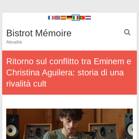
Bistrot Mémoire
Attualità
Ritorno sul conflitto tra Eminem e
Christina Aguilera: storia di una
rivalità cult