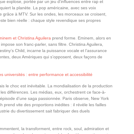
e explose, portée par un jeu d’influences entre rap et
quiert la planète. La pop américaine, avec ses voix
se grâce à MTV. Sur les ondes, les morceaux se croisent,
este bien réelle : chaque style revendique ses propres
Eminem et Christina Aguilera
prend forme. Eminem, alors en
pose son franc-parler, sans filtre. Christina Aguilera,
Destiny’s Child, incarne la puissance vocale et l’assurance
rentes, deux Amériques qui s’opposent, deux façons de
es universités : entre performance et accessibilité
 le choc est inévitable. La mondialisation de la production
e les différences. Les médias, eux, orchestrent ce face-à-
 épisode d’une saga passionnée. Paris observe, New York
rend vite des proportions inédites : il révèle les failles
ustrie du divertissement sait fabriquer des duels
commentent, la transforment, entre rock, soul, admiration et