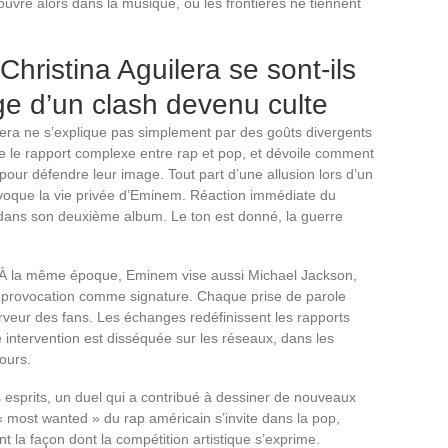
ouvre alors dans la musique, où les frontières ne tiennent
hristina Aguilera se sont-ils
ge d’un clash devenu culte
ilera ne s’explique pas simplement par des goûts divergents
e le rapport complexe entre rap et pop, et dévoile comment
pour défendre leur image. Tout part d’une allusion lors d’un
évoque la vie privée d’Eminem. Réaction immédiate du
e dans son deuxième album. Le ton est donné, la guerre
. À la même époque, Eminem vise aussi Michael Jackson,
 la provocation comme signature. Chaque prise de parole
erveur des fans. Les échanges redéfinissent les rapports
 intervention est disséquée sur les réseaux, dans les
ours.
es esprits, un duel qui a contribué à dessiner de nouveaux
« most wanted » du rap américain s’invite dans la pop,
t la façon dont la compétition artistique s’exprime.