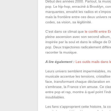
Début des années 2000. Partout, la musiqu
pop. Le hip-hop, enraciné à Brooklyn, con
marquantes, envahit les radios et s’impo
mais la frontière entre ces deux univers r
codes, sa vision, sa légitimité.
C’est dans ce climat que
le conflit entre 
pleine ascension avec son second album, im
inspirée par la soul et dans le sillage de 
pop. Deux trajectoires radicalement diffé
raconter la musique.
A lire également :
Les outils mails dans l
Leurs univers semblent imperméables, mais
musicale accentue les tensions, cristallis
face, transformant chaque déclaration en
s’embrase, la France s’en amuse. Ce clash p
entre pop et rap, montre à quel point l’ind
inoubliables.
Les fans s’approprient cette histoire, la 