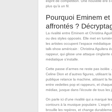
esprit de compétition. Une nouvelle ère s’
plus qu’à un fil.
Pourquoi Eminem et C
affrontés ? Décrypta
La rivalité entre Eminem et Christina Agu
ou des styles opposés. Elle met en lumièr
les artistes occupent l’espace médiatique 
talk-show américain : Christina Aguilera 
rappeur, qui glisse une attaque cinglant
médiatique s’installe.
Cette passe d’armes ne reste pas isolée
Celine Dion et d’autres figures, utilisant
publique relance la machine, attisant la f
entre vedettes pop et rappeurs, et chaque
médias, jusque dans l’écoute de tous les j
On parle ici d’une rivalité qui a marqué l
contours à la musique populaire. L’esprit 
brouille les repères, et change durablemen