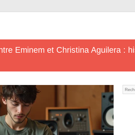
ntre Eminem et Christina Aguilera : his