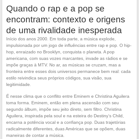
Quando o rap e a pop se
encontram: contexto e origens
de uma rivalidade inesperada
Início dos anos 2000. Em toda parte, a música explode,
impulsionada por um jogo de influências entre rap e pop. O hip-
hop, enraizado no Brooklyn, conquista o planeta. A pop
americana, com suas vozes marcantes, invade as rádios e se
impõe graças à MTV. No ar, as músicas se cruzam, mas a
fronteira entre esses dois universos permanece bem real: cada
estilo reivindica seus próprios códigos, sua visão, sua
legitimidade.
É nesse clima que o conflito entre Eminem e Christina Aguilera
toma forma. Eminem, então em plena ascensão com seu
segundo álbum, impõe seu jeito direto, sem filtro. Christina
Aguilera, inspirada pela soul e na esteira do Destiny’s Child,
encarna a potência vocal e a confiança pop. Duas trajetórias
radicalmente diferentes, duas Américas que se opõem, duas
maneiras de contar a música.