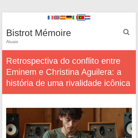
Bistrot Mémoire
Atuais
Retrospectiva do conflito entre
Eminem e Christina Aguilera: a
história de uma rivalidade icônica