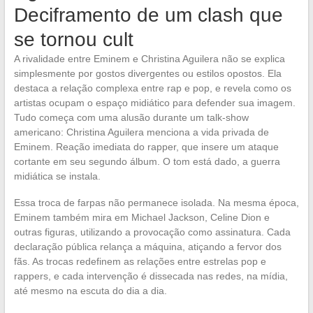
Deciframento de um clash que
se tornou cult
A rivalidade entre Eminem e Christina Aguilera não se explica
simplesmente por gostos divergentes ou estilos opostos. Ela
destaca a relação complexa entre rap e pop, e revela como os
artistas ocupam o espaço midiático para defender sua imagem.
Tudo começa com uma alusão durante um talk-show
americano: Christina Aguilera menciona a vida privada de
Eminem. Reação imediata do rapper, que insere um ataque
cortante em seu segundo álbum. O tom está dado, a guerra
midiática se instala.
Essa troca de farpas não permanece isolada. Na mesma época,
Eminem também mira em Michael Jackson, Celine Dion e
outras figuras, utilizando a provocação como assinatura. Cada
declaração pública relança a máquina, atiçando a fervor dos
fãs. As trocas redefinem as relações entre estrelas pop e
rappers, e cada intervenção é dissecada nas redes, na mídia,
até mesmo na escuta do dia a dia.