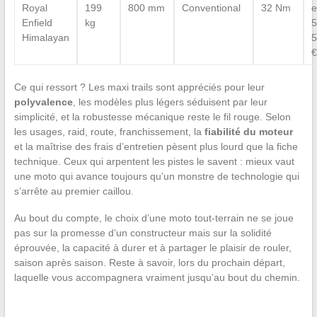
Royal
199
800 mm
Conventional
32 Nm
e
Enfield
kg
5
Himalayan
5
€
Ce qui ressort ? Les maxi trails sont appréciés pour leur
polyvalence
, les modèles plus légers séduisent par leur
simplicité, et la robustesse mécanique reste le fil rouge. Selon
les usages, raid, route, franchissement, la
fiabilité du moteur
et la maîtrise des frais d’entretien pèsent plus lourd que la fiche
technique. Ceux qui arpentent les pistes le savent : mieux vaut
une moto qui avance toujours qu’un monstre de technologie qui
s’arrête au premier caillou.
Au bout du compte, le choix d’une moto tout-terrain ne se joue
pas sur la promesse d’un constructeur mais sur la solidité
éprouvée, la capacité à durer et à partager le plaisir de rouler,
saison après saison. Reste à savoir, lors du prochain départ,
laquelle vous accompagnera vraiment jusqu’au bout du chemin.