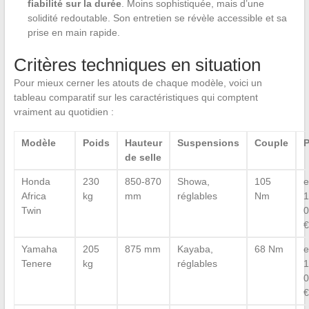
fiabilité sur la durée
. Moins sophistiquée, mais d’une
solidité redoutable. Son entretien se révèle accessible et sa
prise en main rapide.
Critères techniques en situation
Pour mieux cerner les atouts de chaque modèle, voici un
tableau comparatif sur les caractéristiques qui comptent
vraiment au quotidien :
Modèle
Poids
Hauteur
Suspensions
Couple
P
de selle
Honda
230
850-870
Showa,
105
e
Africa
kg
mm
réglables
Nm
1
Twin
0
€
Yamaha
205
875 mm
Kayaba,
68 Nm
e
Tenere
kg
réglables
1
0
€