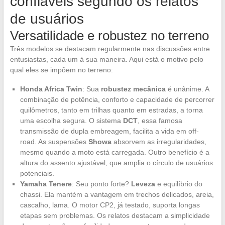
confiáveis segundo os relatos
de usuários
Versatilidade e robustez no terreno
Três modelos se destacam regularmente nas discussões entre
entusiastas, cada um à sua maneira. Aqui está o motivo pelo
qual eles se impõem no terreno:
Honda Africa Twin
: Sua
robustez mecânica
é unânime. A
combinação de potência, conforto e capacidade de percorrer
quilômetros, tanto em trilhas quanto em estradas, a torna
uma escolha segura. O sistema
DCT
, essa famosa
transmissão de dupla embreagem, facilita a vida em off-
road. As suspensões
Showa
absorvem as irregularidades,
mesmo quando a moto está carregada. Outro benefício é a
altura do assento ajustável, que amplia o círculo de usuários
potenciais.
Yamaha Tenere
: Seu ponto forte?
Leveza
e equilíbrio do
chassi. Ela mantém a vantagem em trechos delicados, areia,
cascalho, lama. O motor CP2, já testado, suporta longas
etapas sem problemas. Os relatos destacam a simplicidade