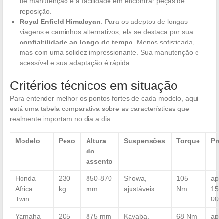
de manutenção e a facilidade em encontrar peças de
reposição.
Royal Enfield Himalayan
: Para os adeptos de longas
viagens e caminhos alternativos, ela se destaca por sua
confiabilidade ao longo do tempo
. Menos sofisticada,
mas com uma solidez impressionante. Sua manutenção é
acessível e sua adaptação é rápida.
Critérios técnicos em situação
Para entender melhor os pontos fortes de cada modelo, aqui
está uma tabela comparativa sobre as características que
realmente importam no dia a dia:
Modelo
Peso
Altura
Suspensões
Torque
Pr
do
assento
Honda
230
850-870
Showa,
105
ap
Africa
kg
mm
ajustáveis
Nm
15
Twin
00
Yamaha
205
875 mm
Kayaba,
68 Nm
ap