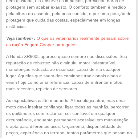
bem ajustada, ela absorve os impactos, permitindo horas de
pilotagem sem acabar exausto. O conforto também é medido
pela altura do assento, pelo peso contido, e por uma posição de
pilotagem que cuida das costas, especialmente em longas
distâncias.
Veja também :
O que os veterinários realmente pensam sobre
as ração Edgard Cooper para gatos
A Honda XR600L aparece quase sempre nas discussões. Sua
reputação de robustez não diminuiu: motor indestrutível,
manutenção reduzida ao essencial, capaz de ir a qualquer
lugar. Aqueles que saem dos caminhos tradicionais ainda a
veem hoje como uma referência, capaz de enfrentar motos
mais recentes, repletas de sensores.
As expectativas estão mudando. A tecnologia atrai, mas uma
moto deve inspirar confiança: ligar todas as manhãs, percorrer
os quilômetros sem reclamar, ser confiável em qualquer
circunstância, enquanto permanece acessível em manutenção
e apta para diferentes usos. Orçamento, disponibilidade de
peças, experiência no terreno: tantos parâmetros que pesam no