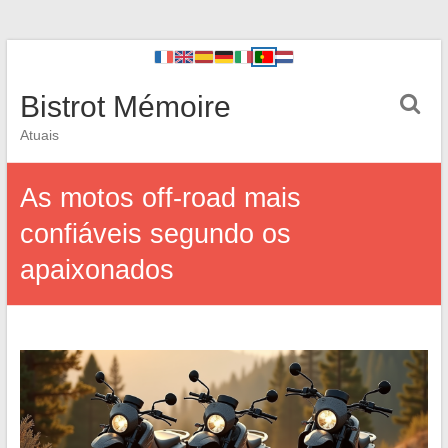
Bistrot Mémoire
Atuais
As motos off-road mais
confiáveis segundo os
apaixonados