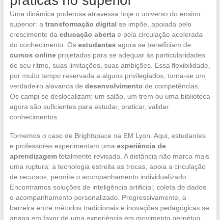
práticas no superior
Uma dinâmica poderosa atravessa hoje o universo do ensino
superior: a
transformação digital
se impõe, apoiada pelo
crescimento da
educação aberta
e pela circulação acelerada
do conhecimento. Os
estudantes
agora se beneficiam de
cursos online
projetados para se adequar às particularidades
de seu ritmo, suas limitações, suas ambições. Essa flexibilidade,
por muito tempo reservada a alguns privilegiados, torna-se um
verdadeiro alavanca de
desenvolvimento
de competências.
Os campi se deslocalizam: um salão, um trem ou uma biblioteca
agora são suficientes para estudar, praticar, validar
conhecimentos.
Tomemos o caso de Brightspace na EM Lyon. Aqui, estudantes
e professores experimentam uma
experiência de
aprendizagem
totalmente revisada. A distância não marca mais
uma ruptura: a tecnologia estreita as trocas, apoia a circulação
de recursos, permite o acompanhamento individualizado.
Encontramos soluções de inteligência artificial, coleta de dados
e acompanhamento personalizado. Progressivamente, a
barreira entre métodos tradicionais e inovações pedagógicas se
apaga em favor de uma experiência em movimento perpétuo.