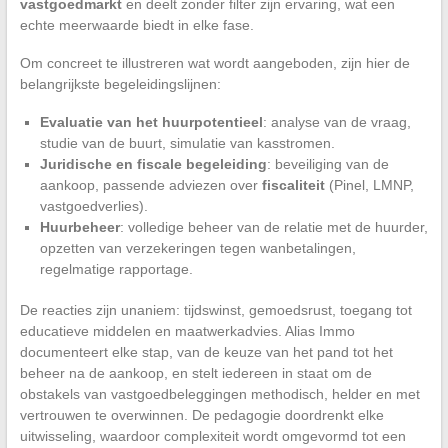
vastgoedmarkt
en deelt zonder filter zijn ervaring, wat een
echte meerwaarde biedt in elke fase.
Om concreet te illustreren wat wordt aangeboden, zijn hier de
belangrijkste begeleidingslijnen:
Evaluatie van het huurpotentieel
: analyse van de vraag,
studie van de buurt, simulatie van kasstromen.
Juridische en fiscale begeleiding
: beveiliging van de
aankoop, passende adviezen over
fiscaliteit
(Pinel, LMNP,
vastgoedverlies).
Huurbeheer
: volledige beheer van de relatie met de huurder,
opzetten van verzekeringen tegen wanbetalingen,
regelmatige rapportage.
De reacties zijn unaniem: tijdswinst, gemoedsrust, toegang tot
educatieve middelen en maatwerkadvies. Alias Immo
documenteert elke stap, van de keuze van het pand tot het
beheer na de aankoop, en stelt iedereen in staat om de
obstakels van vastgoedbeleggingen methodisch, helder en met
vertrouwen te overwinnen. De pedagogie doordrenkt elke
uitwisseling, waardoor complexiteit wordt omgevormd tot een