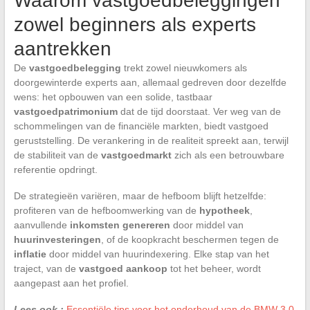
Waarom vastgoedbeleggingen
zowel beginners als experts
aantrekken
De
vastgoedbelegging
trekt zowel nieuwkomers als
doorgewinterde experts aan, allemaal gedreven door dezelfde
wens: het opbouwen van een solide, tastbaar
vastgoedpatrimonium
dat de tijd doorstaat. Ver weg van de
schommelingen van de financiële markten, biedt vastgoed
geruststelling. De verankering in de realiteit spreekt aan, terwijl
de stabiliteit van de
vastgoedmarkt
zich als een betrouwbare
referentie opdringt.
De strategieën variëren, maar de hefboom blijft hetzelfde:
profiteren van de hefboomwerking van de
hypotheek
,
aanvullende
inkomsten genereren
door middel van
huurinvesteringen
, of de koopkracht beschermen tegen de
inflatie
door middel van huurindexering. Elke stap van het
traject, van de
vastgoed aankoop
tot het beheer, wordt
aangepast aan het profiel.
Lees ook :
Essentiële tips voor het onderhoud van de BMW 3.0