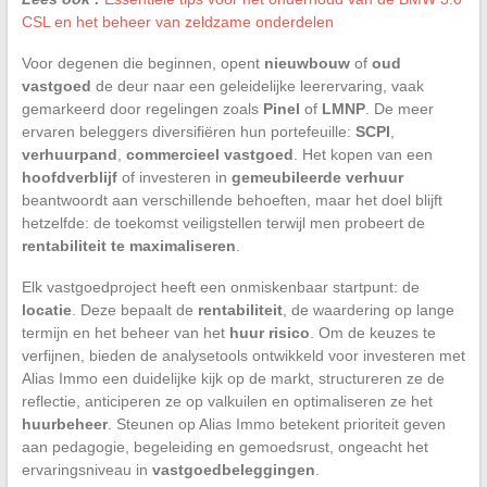
CSL en het beheer van zeldzame onderdelen
Voor degenen die beginnen, opent
nieuwbouw
of
oud
vastgoed
de deur naar een geleidelijke leerervaring, vaak
gemarkeerd door regelingen zoals
Pinel
of
LMNP
. De meer
ervaren beleggers diversifiëren hun portefeuille:
SCPI
,
verhuurpand
,
commercieel vastgoed
. Het kopen van een
hoofdverblijf
of investeren in
gemeubileerde verhuur
beantwoordt aan verschillende behoeften, maar het doel blijft
hetzelfde: de toekomst veiligstellen terwijl men probeert de
rentabiliteit te maximaliseren
.
Elk vastgoedproject heeft een onmiskenbaar startpunt: de
locatie
. Deze bepaalt de
rentabiliteit
, de waardering op lange
termijn en het beheer van het
huur risico
. Om de keuzes te
verfijnen, bieden de analysetools ontwikkeld voor investeren met
Alias Immo een duidelijke kijk op de markt, structureren ze de
reflectie, anticiperen ze op valkuilen en optimaliseren ze het
huurbeheer
. Steunen op Alias Immo betekent prioriteit geven
aan pedagogie, begeleiding en gemoedsrust, ongeacht het
ervaringsniveau in
vastgoedbeleggingen
.