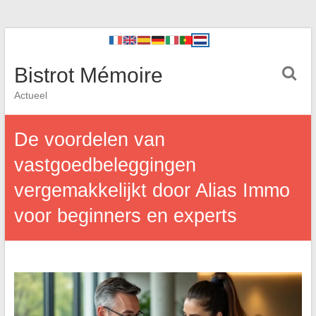
Bistrot Mémoire
Actueel
De voordelen van
vastgoedbeleggingen
vergemakkelijkt door Alias Immo
voor beginners en experts