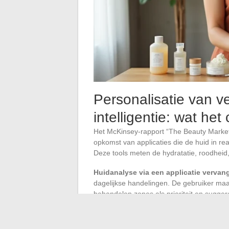
Personalisatie van v
intelligentie: wat he
Het McKinsey-rapport “The Beauty Market 
opkomst van applicaties die de huid in r
Deze tools meten de hydratatie, roodheid,
Huidanalyse via een applicatie vervang
dagelijkse handelingen. De gebruiker maakt
behandelen zones als prioriteit en sugger
Deze technologie heeft een bijzonder bel
gegevens van de menstruatiecyclus te co