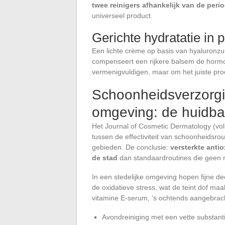
twee reinigers afhankelijk van de per
universeel product.
Gerichte hydratatie in 
Een lichte crème op basis van hyaluronzuur
compenseert een rijkere balsem de hormon
vermenigvuldigen, maar om het juiste pro
Schoonheidsverzorgin
omgeving: de huidba
Het Journal of Cosmetic Dermatology (vol.
tussen de effectiviteit van schoonheidsrout
gebieden. De conclusie:
versterkte anti
de stad
dan standaardroutines die geen
In een stedelijke omgeving hopen fijne de
de oxidatieve stress, wat de teint dof maa
vitamine E-serum, ‘s ochtends aangebrach
Avondreiniging met een vette substanti