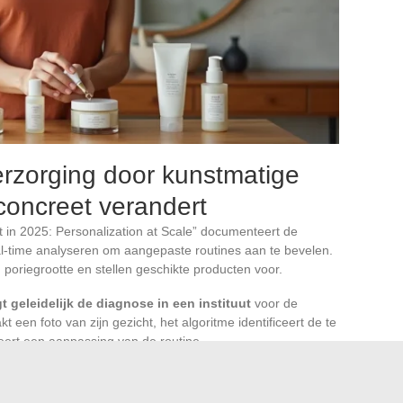
erzorging door kunstmatige
t concreet verandert
in 2025: Personalization at Scale” documenteert de
eal-time analyseren om aangepaste routines aan te bevelen.
 poriegrootte en stellen geschikte producten voor.
t geleidelijk de diagnose in een instituut
voor de
 een foto van zijn gezicht, het algoritme identificeert de te
eert een aanpassing van de routine.
ang in combinatie met de hormonale cyclus. Door de
mbineren met de huidtoestand die elke week is