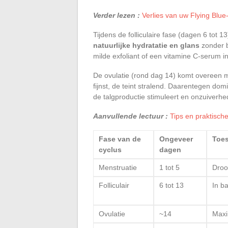
Verder lezen :
Verlies van uw Flying Blue
Tijdens de folliculaire fase (dagen 6 tot 1
natuurlijke hydratatie en glans
zonder b
milde exfoliant of een vitamine C-serum in
De ovulatie (rond dag 14) komt overeen me
fijnst, de teint stralend. Daarentegen dom
de talgproductie stimuleert en onzuiverhe
Aanvullende lectuur :
Tips en praktisch
Fase van de
Ongeveer
Toes
cyclus
dagen
Menstruatie
1 tot 5
Droo
Folliculair
6 tot 13
In ba
Ovulatie
~14
Maxi