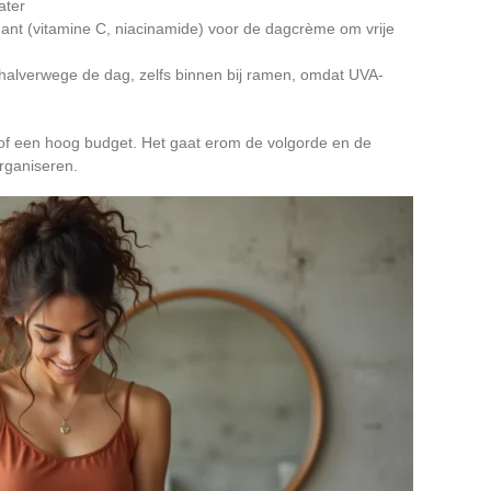
ater
dant (vitamine C, niacinamide) voor de dagcrème om vrije
alverwege de dag, zelfs binnen bij ramen, omdat UVA-
n of een hoog budget. Het gaat erom de volgorde en de
rganiseren.