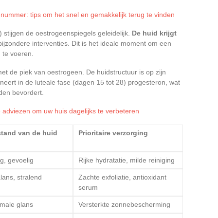
-nummer: tips om het snel en gemakkelijk terug te vinden
3) stijgen de oestrogeenspiegels geleidelijk.
De huid krijgt
ijzondere interventies. Dit is het ideale moment om een
 te voeren.
t de piek van oestrogeen. De huidstructuur is op zijn
ineert in de luteale fase (dagen 15 tot 28) progesteron, wat
den bevordert.
e adviezen om uw huis dagelijks te verbeteren
tand van de huid
Prioritaire verzorging
g, gevoelig
Rijke hydratatie, milde reiniging
lans, stralend
Zachte exfoliatie, antioxidant
serum
male glans
Versterkte zonnebescherming