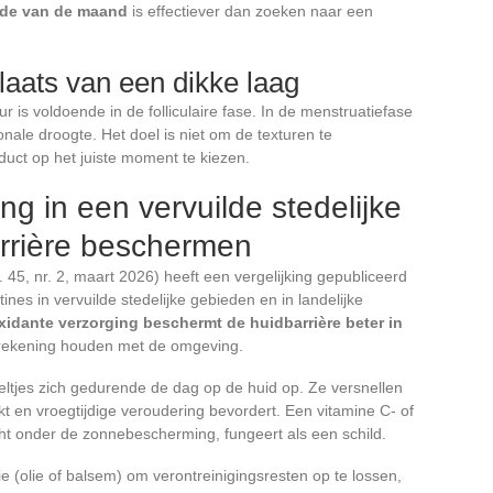
iode van de maand
is effectiever dan zoeken naar een
plaats van een dikke laag
 is voldoende in de folliculaire fase. In de menstruatiefase
ale droogte. Het doel is niet om de texturen te
duct op het juiste moment te kiezen.
g in een vervuilde stedelijke
rrière beschermen
 45, nr. 2, maart 2026) heeft een vergelijking gepubliceerd
ines in vervuilde stedelijke gebieden en in landelijke
oxidante verzorging beschermt de huidbarrière beter in
 rekening houden met de omgeving.
eltjes zich gedurende de dag op de huid op. Ze versnellen
kt en vroegtijdige veroudering bevordert. Een vitamine C- of
t onder de zonnebescherming, fungeert als een schild.
e (olie of balsem) om verontreinigingsresten op te lossen,