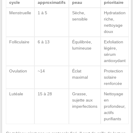
cycle
approximatifs
peau
prioritaire
Menstruelle
1 à 5
Sèche,
Hydratation
sensible
riche,
nettoyage
doux
Folliculaire
6 à 13
Équilibrée,
Exfoliation
lumineuse
légère,
sérum
antioxydant
Ovulation
~14
Éclat
Protection
maximal
solaire
renforcée
Lutéale
15 à 28
Grasse,
Nettoyage
sujette aux
en
imperfections
profondeur,
actifs
purifiants