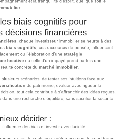
ompagnement et la tranquillité d’esprit, quel que soit le
immobilier
.
s biais cognitifs pour
s décisions financières
ancières
, chaque investisseur immobilier se heurte à des
Les
biais cognitifs
, ces raccourcis de pensée, influencent
lacement
ou l’élaboration d’une
stratégie
ce locative
ou celle d’un impayé prend parfois une
 réalité concrète du
marché immobilier
.
er plusieurs scénarios, de tester ses intuitions face aux
versification
du patrimoine, évaluer avec rigueur le
 décision, tout cela contribue à s’affranchir des idées reçues.
re dans une recherche d’équilibre, sans sacrifier la sécurité
mieux décider :
l’influence des biais et investir avec lucidité :
 groupe, excès de confiance, préférence pour le court terme.