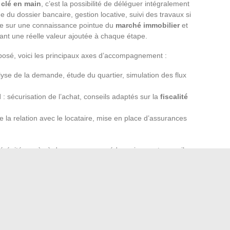
 clé en main
, c’est la possibilité de déléguer intégralement
e du dossier bancaire, gestion locative, suivi des travaux si
ie sur une connaissance pointue du
marché immobilier
et
tant une réelle valeur ajoutée à chaque étape.
oposé, voici les principaux axes d’accompagnement :
lyse de la demande, étude du quartier, simulation des flux
l
: sécurisation de l’achat, conseils adaptés sur la
fiscalité
 la relation avec le locataire, mise en place d’assurances
sérénité, accès à des ressources pédagogiques et conseils
étape, du choix du bien à la gestion post-acquisition, et
 de l’investissement immobilier avec méthode, lucidité et
change, transformant la complexité en tremplin.
ns l’inconnu, mais un parcours balisé, où chaque décision
de l’objectif patrimonial. L’immobilier cesse d’être un
risé.