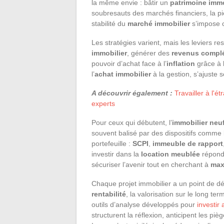
la même envie : bâtir un
patrimoine immo
soubresauts des marchés financiers, la pi
stabilité du
marché immobilier
s’impose 
Les stratégies varient, mais les leviers res
immobilier
, générer des
revenus compl
pouvoir d’achat face à l’
inflation
grâce à 
l’
achat immobilier
à la gestion, s’ajuste se
A découvrir également :
Travailler à l'é
experts
Pour ceux qui débutent, l’
immobilier neu
souvent balisé par des dispositifs comme
portefeuille :
SCPI
,
immeuble de rapport
investir dans la
location meublée
répond 
sécuriser l’avenir tout en cherchant à
maxi
Chaque projet immobilier a un point de dép
rentabilité
, la valorisation sur le long te
outils d’analyse développés pour
investir
structurent la réflexion, anticipent les piè