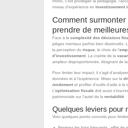
Immo, c’est privilégier la pédagogie, l’acc
niveau d’expérience en
investissement 
Comment surmonter le
prendre de meilleure
Face à la
complexité des décisions fin
pièges mentaux parfois bien dissimulés. 
la perception du
risque
, le choix de l’
emp
d’investissement
. La crainte de la
vacan
ampleur disproportionnée, éloignant de la
Pour limiter leur impact, il s’agit d’analys
données et à l’expérience. Miser sur la
di
rendement
et profiter d’outils d’aide à la
L’
optimisation fiscale
doit aussi s’inscri
patrimoniale sur l’autel de la
rentabilité
.
Quelques leviers pour 
Voici quelques points concrets pour limiter 
Repérez les biais fréquents : effet de