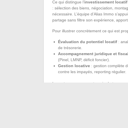
Ce qui distingue l’
investissement locatif
: sélection des biens, négociation, montag
nécessaire. L’équipe d’Alias Immo s’appu
partage sans filtre son expérience, appor
Pour illustrer concrètement ce qui est pr
Évaluation du potentiel locatif
: ana
de trésorerie.
Accompagnement juridique et fisca
(Pinel, LMNP, déficit foncier).
Gestion locative
: gestion complète de
contre les impayés, reporting régulier.
Les retours convergent : gain de temps, 
sur mesure. Alias Immo documente chaque 
permet à chacun de franchir les obstacles
confiance. La pédagogie irrigue chaque é
Finalement, investir n’est plus un saut da
gagne en clarté et chaque étape rapproche 
labyrinthe, il devient un terrain de jeu maît