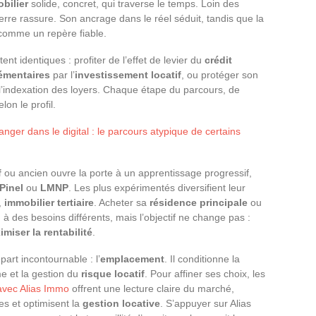
bilier
solide, concret, qui traverse le temps. Loin des
erre rassure. Son ancrage dans le réel séduit, tandis que la
comme un repère fiable.
tent identiques : profiter de l’effet de levier du
crédit
émentaires
par l’
investissement locatif
, ou protéger son
l’indexation des loyers. Chaque étape du parcours, de
lon le profil.
tranger dans le digital : le parcours atypique de certains
f
ou ancien ouvre la porte à un apprentissage progressif,
Pinel
ou
LMNP
. Les plus expérimentés diversifient leur
,
immobilier tertiaire
. Acheter sa
résidence principale
ou
à des besoins différents, mais l’objectif ne change pas :
miser la rentabilité
.
art incontournable : l’
emplacement
. Il conditionne la
rme et la gestion du
risque locatif
. Pour affiner ses choix, les
 avec Alias Immo
offrent une lecture claire du marché,
ges et optimisent la
gestion locative
. S’appuyer sur Alias