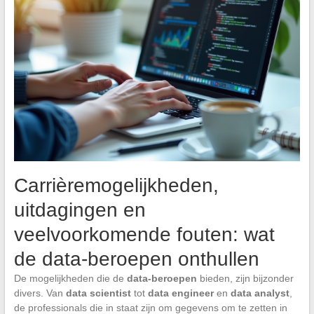
Carrièremogelijkheden,
uitdagingen en
veelvoorkomende fouten: wat
de data-beroepen onthullen
De mogelijkheden die de
data-beroepen
bieden, zijn bijzonder
divers. Van
data scientist
tot
data engineer
en
data analyst
,
de professionals die in staat zijn om gegevens om te zetten in