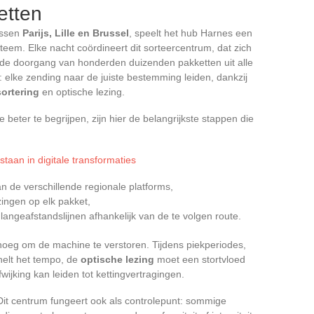
etten
ussen
Parijs, Lille en Brussel
, speelt het hub Harnes een
ysteem. Elke nacht coördineert dit sorteercentrum, dat zich
 de doorgang van honderden duizenden pakketten uit alle
 elke zending naar de juiste bestemming leiden, dankzij
ortering
en optische lezing.
eter te begrijpen, zijn hier de belangrijkste stappen die
taan in digitale transformaties
de verschillende regionale platforms,
ingen op elk pakket,
langeafstandslijnen afhankelijk van de te volgen route.
noeg om de machine te verstoren. Tijdens piekperiodes,
nelt het tempo, de
optische lezing
moet een stortvloed
ijking kan leiden tot kettingvertragingen.
. Dit centrum fungeert ook als controlepunt: sommige