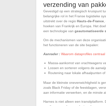
verzending van pakk
Gevestigd op een strategisch kruispunt t
belangrijke rol in het Franse logistieke s
uitstrekt over de regio
Hauts-de-France
,
hoeken van Frankrijk en Europa. Het doel:
een technologie van
geautomatiseerde s
Om de mechanismen van deze organisatie b
het functioneren van de site bepalen:
Aanrader :
Waarom dataprofiles centraal s
Massa-aankomst van vrachtwagens van 
Lossen en sorteren volgens de aanwijz
Routening naar lokale afhaalpunten of 
Maar de kleinste onevenwichtigheid is ge
zoals Black Friday of de feestdagen, vers
aan informatie verwerken, en de minste afw
Harnes is niet alleen een transitplatform