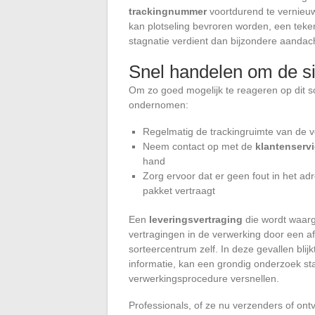
trackingnummer
voortdurend te vernieuwe
kan plotseling bevroren worden, een teken
stagnatie verdient dan bijzondere aandac
Snel handelen om de si
Om zo goed mogelijk te reageren op dit 
ondernomen:
Regelmatig de trackingruimte van de 
Neem contact op met de
klantenserv
hand
Zorg ervoor dat er geen fout in het ad
pakket vertraagt
Een
leveringsvertraging
die wordt waar
vertragingen in de verwerking door een af
sorteercentrum zelf. In deze gevallen blij
informatie, kan een grondig onderzoek sta
verwerkingsprocedure versnellen.
Professionals, of ze nu verzenders of on