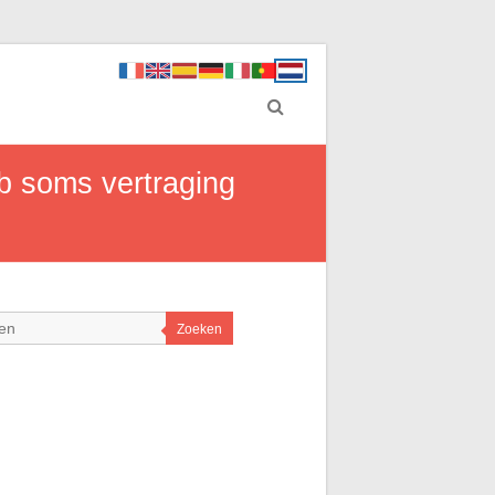
ub soms vertraging
Zoeken