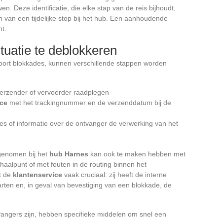
n. Deze identificatie, die elke stap van de reis bijhoudt,
 van een tijdelijke stop bij het hub. Een aanhoudende
ht.
tuatie te deblokkeren
soort blokkades, kunnen verschillende stappen worden
verzender of vervoerder raadplegen
ice
met het trackingnummer en de verzenddatum bij de
res of informatie over de ontvanger de verwerking van het
genomen bij het
hub Harnes
kan ook te maken hebben met
haalpunt of met fouten in de routing binnen het
kt de
klantenservice
vaak cruciaal: zij heeft de interne
rten en, in geval van bevestiging van een blokkade, de
tvangers zijn, hebben specifieke middelen om snel een