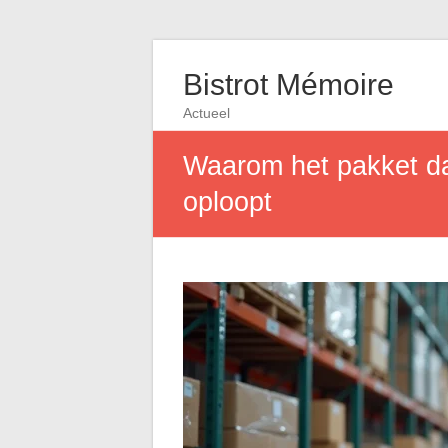
Bistrot Mémoire
Actueel
Waarom het pakket dat
oploopt