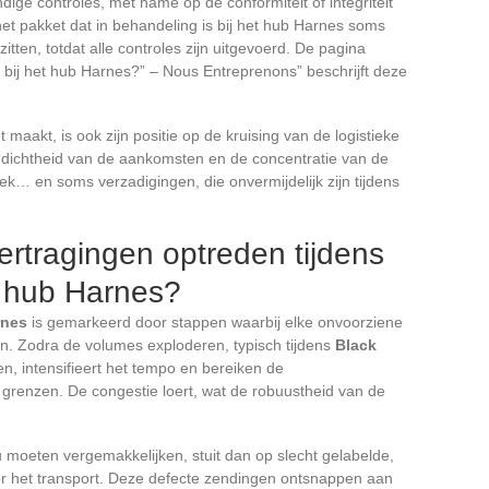
ge controles, met name op de conformiteit of integriteit
et pakket dat in behandeling is bij het hub Harnes soms
itten, totdat alle controles zijn uitgevoerd. De pagina
bij het hub Harnes?” – Nous Entreprenons” beschrijft deze
aakt, is ook zijn positie op de kruising van de logistieke
 dichtheid van de aankomsten en de concentratie van de
… en soms verzadigingen, die onvermijdelijk zijn tijdens
rtragingen optreden tijdens
t hub Harnes?
rnes
is gemarkeerd door stappen waarbij elke onvoorziene
n. Zodra de volumes exploderen, typisch tijdens
Black
n, intensifieert het tempo en bereiken de
grenzen. De congestie loert, wat de robuustheid van de
 moeten vergemakkelijken, stuit dan op slecht gelabelde,
r het transport. Deze defecte zendingen ontsnappen aan