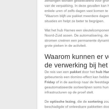
zendingen worden geselecteerd voor grondi
van de verpakking. In deze gevallen kan h
enkele uren of zelfs dagen vast komen te z
“Waarom blijft uw pakket meerdere dagen 
situaties en helpt ze beter te begrijpen.
Wat het hub Harnes een sleutelcomponent m
Noord-Zuid assen. De automatisering, de
stromen creëren een permanente dynamiek
grote pieken in de activiteit.
Waarom kunnen er ve
de verwerking bij he
De reis van een
pakket
door het
hub Ha
gebeurtenis een domino-effect kan hebbe
Friday
of in de aanloop naar de feestdage
geautomatiseerde sorteerlijnen soms hun 
infrastructuren op de proef stelt.
De
optische lezing
, die de
sortering
zou
beschadigde of onleesbare pakketten doo