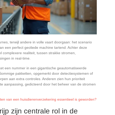
rnes, terwijl andere in volle vaart doorgaan: het scenario
van een perfect geoliede machine tartend. Achter deze
 complexere realiteit, tussen strakke stromen,
singen in real-time.
akket een nummer in een gigantische geautomatiseerde
. Sommige pakketten, opgemerkt door detectiesystemen of
pen aan extra controles. Anderen zien hun prioriteit
ute aanpassing, gedicteerd door het beheer van de stromen
ten van een huisdierenverzekering essentieel is geworden?
jp zijn centrale rol in de