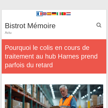
Bistrot Mémoire
Actu
Pourquoi le colis en cours de
traitement au hub Harnes prend
parfois du retard