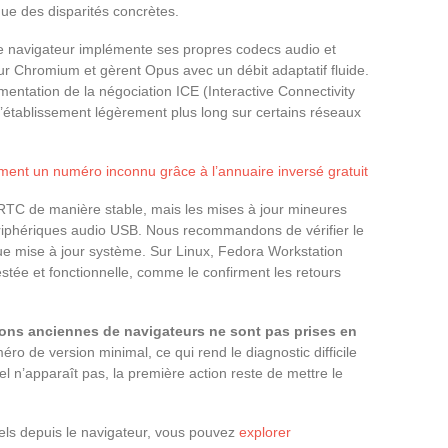
que des disparités concrètes.
 navigateur implémente ses propres codecs audio et
r Chromium et gèrent Opus avec un débit adaptatif fluide.
mentation de la négociation ICE (Interactive Connectivity
’établissement légèrement plus long sur certains réseaux
ment un numéro inconnu grâce à l’annuaire inversé gratuit
TC de manière stable, mais les mises à jour mineures
ériphériques audio USB. Nous recommandons de vérifier le
e mise à jour système. Sur Linux, Fedora Workstation
stée et fonctionnelle, comme le confirment les retours
ions anciennes de navigateurs ne sont pas prises en
o de version minimal, ce qui rend le diagnostic difficile
el n’apparaît pas, la première action reste de mettre le
els depuis le navigateur, vous pouvez
explorer