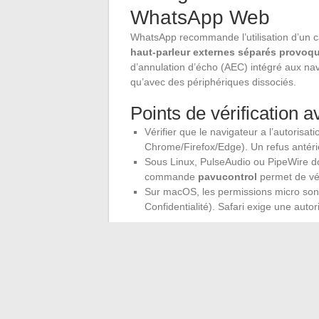
WhatsApp Web
WhatsApp recommande l’utilisation d’un c
haut-parleur externes séparés provoqu
d’annulation d’écho (AEC) intégré aux n
qu’avec des périphériques dissociés.
Points de vérification 
Vérifier que le navigateur a l’autoris
Chrome/Firefox/Edge). Un refus antéri
Sous Linux, PulseAudio ou PipeWire doi
commande
pavucontrol
permet de véri
Sur macOS, les permissions micro son
Confidentialité). Safari exige une auto
Un test rapide : lancer un appel vers un c
Les problèmes d’écho ou de latence se d
Les appels WhatsApp Web couvrent désorma
condition de maîtriser la compatibilité navi
comptes professionnels. La restriction la 