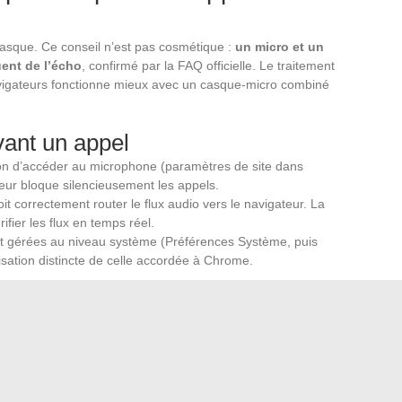
asque. Ce conseil n’est pas cosmétique :
un micro et un
ent de l’écho
, confirmé par la FAQ officielle. Le traitement
avigateurs fonctionne mieux avec un casque-micro combiné
avant un appel
ation d’accéder au microphone (paramètres de site dans
eur bloque silencieusement les appels.
t correctement router le flux audio vers le navigateur. La
fier les flux en temps réel.
t gérées au niveau système (Préférences Système, puis
risation distincte de celle accordée à Chrome.
ontact de confiance et demander un retour sur la qualité.
étectent en quelques secondes.
is les besoins de la majorité des utilisateurs desktop, à
gateur, les prérequis réseau et les limitations liées aux
plus structurante reste l’absence de support des appels via