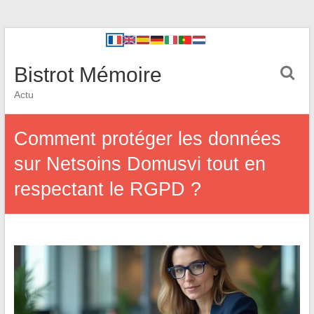
Bistrot Mémoire
Actu
Comment protéger les données
sur Netsoins Domusvi tout en
respectant le RGPD ?