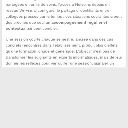
partagées en unité de soins, l’accès à Netsoins depuis un
réseau Wi-Fi mal configuré, le partage d’identifiants entre
collègues pressés par le temps : ces situations courantes créent
des brèches que seul un
accompagnement régulier et
contextualisé
peut combler.
Une session courte chaque semestre, ancrée dans des cas
concrets rencontrés dans l’établissement, produit plus d’effets
qu’une formation longue et générique. L’objectif n’est pas de
transformer les soignants en experts informatiques, mais de leur
donner les réflexes pour verrouiller une session, signaler un
comportement suspect ou refuser de transmettre un mot de
passe par téléphone.
La protection des données sur Netsoins DomusVi repose sur
trois piliers qui se renforcent mutuellement : une gouvernance
des accès rigoureuse, une traçabilité structurée des soins, et
des équipes formées aux bons réflexes. Négliger un seul de ces
volets fragilise l’ensemble du dispositif, quel que soit le niveau
de sécurité technique du logiciel lui-même.